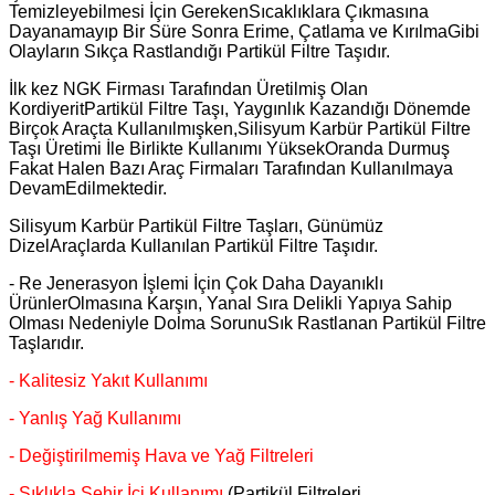
Temizleyebilmesi İçin GerekenSıcaklıklara Çıkmasına
Dayanamayıp Bir Süre Sonra Erime, Çatlama ve KırılmaGibi
Olayların Sıkça Rastlandığı Partikül Filtre Taşıdır.
İlk kez NGK Firması Tarafından Üretilmiş Olan
KordiyeritPartikül Filtre Taşı, Yaygınlık Kazandığı Dönemde
Birçok Araçta Kullanılmışken,Silisyum Karbür Partikül Filtre
Taşı Üretimi İle Birlikte Kullanımı YüksekOranda Durmuş
Fakat Halen Bazı Araç Firmaları Tarafından Kullanılmaya
DevamEdilmektedir.
Silisyum Karbür Partikül Filtre Taşları, Günümüz
DizelAraçlarda Kullanılan Partikül Filtre Taşıdır.
- Re Jenerasyon İşlemi İçin Çok Daha Dayanıklı
ÜrünlerOlmasına Karşın, Yanal Sıra Delikli Yapıya Sahip
Olması Nedeniyle Dolma SorunuSık Rastlanan Partikül Filtre
Taşlarıdır.
- Kalitesiz Yakıt Kullanımı
- Yanlış Yağ Kullanımı
- Değiştirilmemiş Hava ve Yağ Filtreleri
- Sıklıkla Şehir İçi Kullanımı
(Partikül Filtreleri