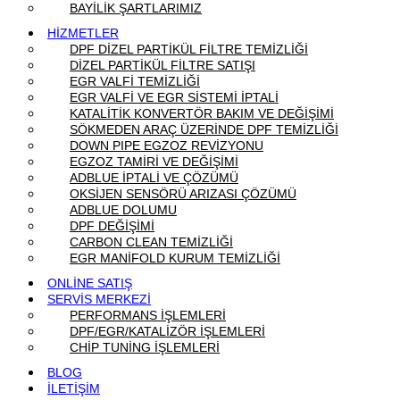
BAYİLİK ŞARTLARIMIZ
HİZMETLER
DPF DİZEL PARTİKÜL FİLTRE TEMİZLİĞİ
DİZEL PARTİKÜL FİLTRE SATIŞI
EGR VALFİ TEMİZLİĞİ
EGR VALFİ VE EGR SİSTEMİ İPTALİ
KATALİTİK KONVERTÖR BAKIM VE DEĞİŞİMİ
SÖKMEDEN ARAÇ ÜZERİNDE DPF TEMİZLİĞİ
DOWN PIPE EGZOZ REVİZYONU
EGZOZ TAMİRİ VE DEĞİŞİMİ
ADBLUE İPTALİ VE ÇÖZÜMÜ
OKSİJEN SENSÖRÜ ARIZASI ÇÖZÜMÜ
ADBLUE DOLUMU
DPF DEĞİŞİMİ
CARBON CLEAN TEMİZLİĞİ
EGR MANİFOLD KURUM TEMİZLİĞİ
ONLİNE SATIŞ
SERVİS MERKEZİ
PERFORMANS İŞLEMLERİ
DPF/EGR/KATALİZÖR İŞLEMLERİ
CHİP TUNİNG İŞLEMLERİ
BLOG
İLETİŞİM