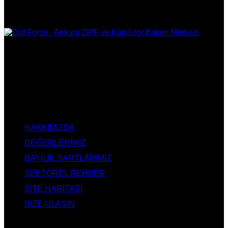
DPF Çözüm Merkezi, Kurumsal DPF Merkezi, EGR İptali,
AdBlue İptali, DPF Değişimi, DPF Arıza Onarım, Katalizör
Değişimi, Katalitik Konvertör Arıza Onarım Merkezi, EGR
Valfi Arıza Onarım, Ankara EGR İptali, Ankara DPF Merkezi,
Ankara Katalizör Fiyatları
KURUMSAL
HAKKIMIZDA
DEĞERLERİMİZ
BAYİLİK ŞARTLARIMIZ
SEKTÖREL REHBER
SİTE HARİTASI
BİZE ULAŞIN
HİZMETLERİMİZ