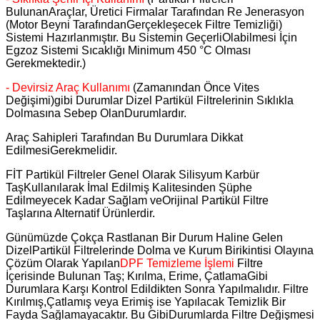
BulunanAraçlar, Üretici Firmalar Tarafından Re Jenerasyon
(Motor Beyni TarafındanGerçekleşecek Filtre Temizliği)
Sistemi Hazırlanmıştır. Bu Sistemin GeçerliOlabilmesi İçin
Egzoz Sistemi Sıcaklığı Minimum 450 °C Olması
Gerekmektedir.)
- Devirsiz Araç Kullanımı
(Zamanından Önce Vites
Değişimi)gibi Durumlar Dizel Partikül Filtrelerinin Sıklıkla
Dolmasına Sebep OlanDurumlardır.
Araç Sahipleri Tarafından Bu Durumlara Dikkat
EdilmesiGerekmelidir.
FİT Partikül Filtreler Genel Olarak Silisyum Karbür
TaşKullanılarak İmal Edilmiş Kalitesinden Şüphe
Edilmeyecek Kadar Sağlam veOrijinal Partikül Filtre
Taşlarına Alternatif Ürünlerdir.
Günümüzde Çokça Rastlanan Bir Durum Haline Gelen
DizelPartikül Filtrelerinde Dolma ve Kurum Birikintisi Olayına
Çözüm Olarak Yapılan
DPF Temizleme İşlemi
Filtre
İçerisinde Bulunan Taş; Kırılma, Erime, ÇatlamaGibi
Durumlara Karşı Kontrol Edildikten Sonra Yapılmalıdır. Filtre
Kırılmış,Çatlamış veya Erimiş ise Yapılacak Temizlik Bir
Fayda Sağlamayacaktır. Bu GibiDurumlarda Filtre Değişmesi