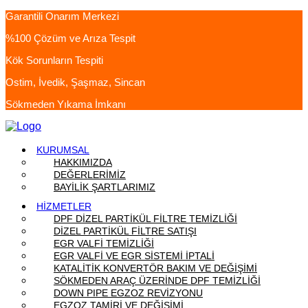
Garantili Onarım Merkezi
%100 Çözüm ve Arıza Tespit
Kök Sorunların Tespiti
Ostim, İvedik, Şaşmaz, Sincan
Sökmeden Yıkama İmkanı
KURUMSAL
HAKKIMIZDA
DEĞERLERİMİZ
BAYİLİK ŞARTLARIMIZ
HİZMETLER
DPF DİZEL PARTİKÜL FİLTRE TEMİZLİĞİ
DİZEL PARTİKÜL FİLTRE SATIŞI
EGR VALFİ TEMİZLİĞİ
EGR VALFİ VE EGR SİSTEMİ İPTALİ
KATALİTİK KONVERTÖR BAKIM VE DEĞİŞİMİ
SÖKMEDEN ARAÇ ÜZERİNDE DPF TEMİZLİĞİ
DOWN PIPE EGZOZ REVİZYONU
EGZOZ TAMİRİ VE DEĞİŞİMİ