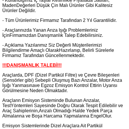
- Kullandığımız İç Taşlar Kesinlikle Piyasada Satılan,
MadenDeğerleri Düşük Çin Malı Ürünler Gibi Kalitesiz
Ürünler Değildir.
- Tüm Ürünlerimiz Firmamız Tarafından 2 Yıl Garantilidir.
- Araçlarınızda Yanan Arıza Işığı Problemleriniz
İçinFirmamızdan Danışmanlık Talep Edebilirsiniz.
- Açıklama Yazılarımız Siz Değerli Müşterilerimizi
Bilgilendirme Amaçlı OlarakHazırlanıp, Belirli Sürelerle
Firmamız Tarafından Güncellenmektedir.
!!!DANIŞMANLIK TALEBİ!!!
Araçlarda, DPF (Dizel Partikül Filtre) ve Çevre Bileşenleri
(Sensörler gibi) Sebepli Oluşmuş Bazı Arızalar, Motor Arıza
Işığı Yanmasınave Egzoz Emisyon Kontrol Ettirin Uyarısı
Görülmesine Neden Olmaktadır.
Araçların Emisyon Sisteminde Bulunan Arızalar,
TestYöntemleri Sayesinde Doğru Olarak Tespit Edilebilir ve
Araç Sahiplerinin,Arızalı Olmadığı Halde Yedek Parça
Almalarına ve Boşa Harcama Yapmalarına EngelOlur.
Emisyon Sistemlerinde
Dizel Araçlara Ait Partikül