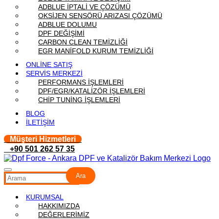
ADBLUE İPTALİ VE ÇÖZÜMÜ
OKSİJEN SENSÖRÜ ARIZASI ÇÖZÜMÜ
ADBLUE DOLUMU
DPF DEĞİŞİMİ
CARBON CLEAN TEMİZLİĞİ
EGR MANİFOLD KURUM TEMİZLİĞİ
ONLİNE SATIŞ
SERVİS MERKEZİ
PERFORMANS İŞLEMLERİ
DPF/EGR/KATALİZÖR İŞLEMLERİ
CHİP TUNİNG İŞLEMLERİ
BLOG
İLETİŞİM
Müşteri Hizmetleri
+90 501 262 57 35
Ara
KURUMSAL
HAKKIMIZDA
DEĞERLERİMİZ