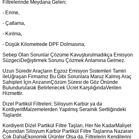
Filtrelerinde Meydana Gelen;
- Erime,
- Çatlama,
- Kırılma,
- Düşük Kilometrede DPF Dolmasına,
Sebep Olan Sorunlar Çözüme Kavuşturulmadıkça Emisyon
SüzgeciDeğiştirmek Sorunu Çözmek Anlamına Gelmez.
Uzun Süredir Araçların Egzoz Emisyon Sistemleri Tamiri
ileUğraşan Firmamız Bu Gibi Sorunlara Maruz Kalmış Araç
Sahipleri İçin ArızanınÇözüm Süresi de Göz Önünde
Bulundurularak Belirlenecek Ücret KarşılığındaVerilen
Hizmettir.
Dizel Partikül Filtreleri; Silisyum Karbür ya da
KordiyeritMalzemelerden Yapılmış Seramik Sertliğindeki
Taşlardır.
Kordiyerit Dizel Partikül Filtre Taşları, Her Ne KadarMaliyet
Açısından Silisyum Karbür Partikül Filtre Taşlarına Nazaran
Çok DahaEkonomik Ürünler Olsa da, Filtrelerin Kendilerini