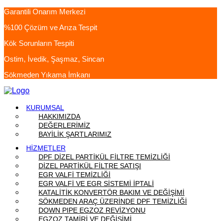
Garantili Onarım Merkezi
%100 Çözüm ve Arıza Tespit
Kök Sorunların Tespiti
Ostim, İvedik, Şaşmaz, Sincan
Sökmeden Yıkama İmkanı
KURUMSAL
HAKKIMIZDA
DEĞERLERİMİZ
BAYİLİK ŞARTLARIMIZ
HİZMETLER
DPF DİZEL PARTİKÜL FİLTRE TEMİZLİĞİ
DİZEL PARTİKÜL FİLTRE SATIŞI
EGR VALFİ TEMİZLİĞİ
EGR VALFİ VE EGR SİSTEMİ İPTALİ
KATALİTİK KONVERTÖR BAKIM VE DEĞİŞİMİ
SÖKMEDEN ARAÇ ÜZERİNDE DPF TEMİZLİĞİ
DOWN PIPE EGZOZ REVİZYONU
EGZOZ TAMİRİ VE DEĞİŞİMİ