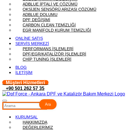
ADBLUE İPTALİ VE ÇÖZÜMÜ
OKSİJEN SENSÖRÜ ARIZASI ÇÖZÜMÜ
ADBLUE DOLUMU
DPF DEĞİŞİMİ
CARBON CLEAN TEMİZLİĞİ
EGR MANİFOLD KURUM TEMİZLİĞİ
ONLİNE SATIŞ
SERVİS MERKEZİ
PERFORMANS İŞLEMLERİ
DPF/EGR/KATALİZÖR İŞLEMLERİ
CHİP TUNİNG İŞLEMLERİ
BLOG
İLETİŞİM
Müşteri Hizmetleri
+90 501 262 57 35
Ara
KURUMSAL
HAKKIMIZDA
DEĞERLERİMİZ