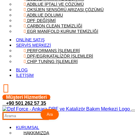
ADBLUE İPTALİ VE ÇÖZÜMÜ
OKSİJEN SENSÖRÜ ARIZASI ÇÖZÜMÜ
ADBLUE DOLUMU
DPF DEĞİŞİMİ
CARBON CLEAN TEMİZLİĞİ
EGR MANİFOLD KURUM TEMİZLİĞİ
ONLİNE SATIŞ
SERVİS MERKEZİ
PERFORMANS İŞLEMLERİ
DPF/EGR/KATALİZÖR İŞLEMLERİ
CHİP TUNİNG İŞLEMLERİ
BLOG
İLETİŞİM
Müşteri Hizmetleri
+90 501 262 57 35
Ara
KURUMSAL
HAKKIMIZDA