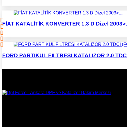
FİAT KATALİTİK KONVERTER 1.3 D Dizel 2003>..
FORD PARTİKÜL FİLTRESİ KATALİZÖR 2.0 TDCİ 
DPF Çözüm Merkezi, Kurumsal DPF Merkezi, EGR İptali, AdBlue 
Onarım, Ankara EGR İptali, Ankara DPF Merkezi, Ankara Katali
KURUMSAL