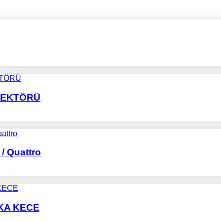
JEKTÖRÜ
/ Quattro
KA KECE