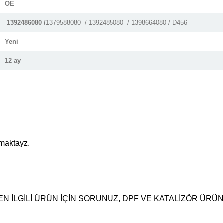
OE
1392486080 /
1379588080 / 1392485080 / 1398664080 / D456
Yeni
12 ay
pmaktayz.
N İLGİLİ ÜRÜN İÇİN SORUNUZ, DPF VE KATALİZÖR ÜRÜ