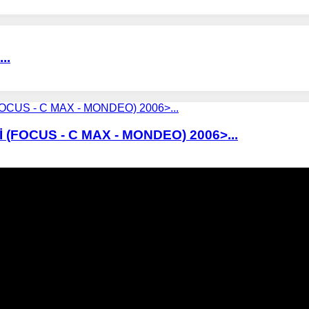
..
(FOCUS - C MAX - MONDEO) 2006>...
İptali, DPF Değişimi, DPF Arıza Onarım, Katalizör Değişimi, K
zör Fiyatları