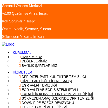
Garantili Onarım Merkezi
%100 Çözüm ve Arıza Tespit
Kök Sorunların Tespiti
Ostim, İvedik, Şaşmaz, Sincan
Sökmeden Yıkama İmkanı
KURUMSAL
HAKKIMIZDA
DEĞERLERİMİZ
BAYİLİK ŞARTLARIMIZ
HİZMETLER
DPF DİZEL PARTİKÜL FİLTRE TEMİZLİĞİ
DİZEL PARTİKÜL FİLTRE SATIŞI
EGR VALFİ TEMİZLİĞİ
EGR VALFİ VE EGR SİSTEMİ İPTALİ
KATALİTİK KONVERTÖR BAKIM VE DEĞİŞİMİ
SÖKMEDEN ARAÇ ÜZERİNDE DPF TEMİZLİĞİ
DOWN PIPE EGZOZ REVİZYONU
EGZOZ TAMİRİ VE DEĞİŞİMİ