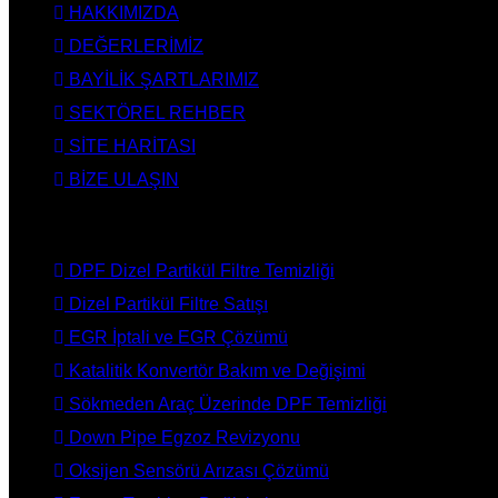
HAKKIMIZDA
DEĞERLERİMİZ
BAYİLİK ŞARTLARIMIZ
SEKTÖREL REHBER
SİTE HARİTASI
BİZE ULAŞIN
HİZMETLERİMİZ
DPF Dizel Partikül Filtre Temizliği
Dizel Partikül Filtre Satışı
EGR İptali ve EGR Çözümü
Katalitik Konvertör Bakım ve Değişimi
Sökmeden Araç Üzerinde DPF Temizliği
Down Pipe Egzoz Revizyonu
Oksijen Sensörü Arızası Çözümü