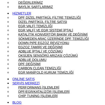
DEĞERLERİMİZ
BAYİLİK ŞARTLARIMIZ
HİZMETLER
DPF DİZEL PARTİKÜL FİLTRE TEMİZLİĞİ
DİZEL PARTİKÜL FİLTRE SATIŞI
EGR VALFİ TEMİZLİĞİ
EGR VALFİ VE EGR SİSTEMİ İPTALİ
KATALİTİK KONVERTÖR BAKIM VE DEĞİŞİMİ
SÖKMEDEN ARAÇ ÜZERİNDE DPF TEMİZLİĞİ
DOWN PIPE EGZOZ REVİZYONU
EGZOZ TAMİRİ VE DEĞİŞİMİ
ADBLUE İPTALİ VE ÇÖZÜMÜ
OKSİJEN SENSÖRÜ ARIZASI ÇÖZÜMÜ
ADBLUE DOLUMU
DPF DEĞİŞİMİ
CARBON CLEAN TEMİZLİĞİ
EGR MANİFOLD KURUM TEMİZLİĞİ
ONLİNE SATIŞ
SERVİS MERKEZİ
PERFORMANS İŞLEMLERİ
DPF/EGR/KATALİZÖR İŞLEMLERİ
CHİP TUNİNG İŞLEMLERİ
BLOG