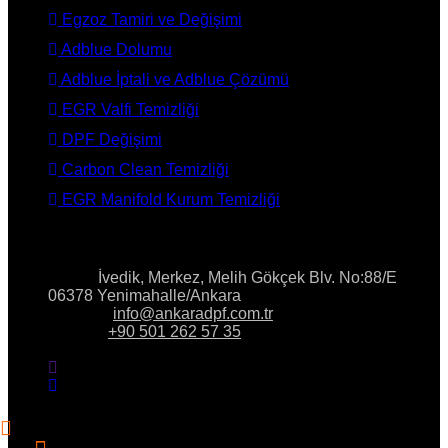
Egzoz Tamiri ve Değişimi
Adblue Dolumu
Adblue İptali ve Adblue Çözümü
EGR Valfi Temizliği
DPF Değişimi
Carbon Clean Temizliği
EGR Manifold Kurum Temizliği
İLETİŞİM
Adres:
İvedik, Merkez, Melih Gökçek Blv. No:88/E
06378 Yenimahalle/Ankara
E-Posta:
info@ankaradpf.com.tr
Telefon:
+90 501 262 57 35