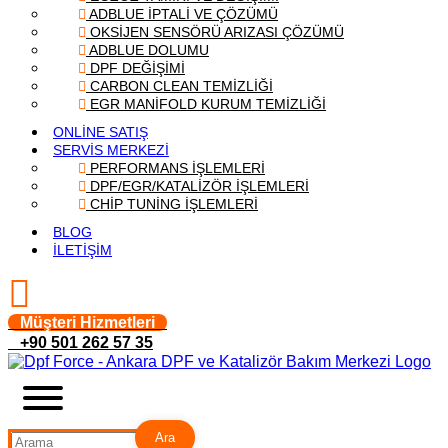
ADBLUE İPTALİ VE ÇÖZÜMÜ
OKSİJEN SENSÖRÜ ARIZASI ÇÖZÜMÜ
ADBLUE DOLUMU
DPF DEĞİŞİMİ
CARBON CLEAN TEMİZLİĞİ
EGR MANİFOLD KURUM TEMİZLİĞİ
ONLİNE SATIŞ
SERVİS MERKEZİ
PERFORMANS İŞLEMLERİ
DPF/EGR/KATALİZÖR İŞLEMLERİ
CHİP TUNİNG İŞLEMLERİ
BLOG
İLETİŞİM
Müşteri Hizmetleri
+90 501 262 57 35
Ara