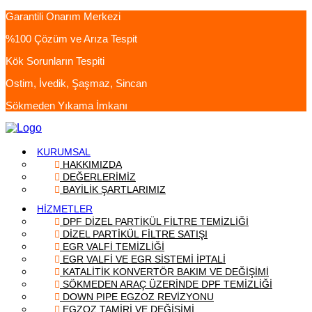
Garantili Onarım Merkezi
%100 Çözüm ve Arıza Tespit
Kök Sorunların Tespiti
Ostim, İvedik, Şaşmaz, Sincan
Sökmeden Yıkama İmkanı
KURUMSAL
HAKKIMIZDA
DEĞERLERİMİZ
BAYİLİK ŞARTLARIMIZ
HİZMETLER
DPF DİZEL PARTİKÜL FİLTRE TEMİZLİĞİ
DİZEL PARTİKÜL FİLTRE SATIŞI
EGR VALFİ TEMİZLİĞİ
EGR VALFİ VE EGR SİSTEMİ İPTALİ
KATALİTİK KONVERTÖR BAKIM VE DEĞİŞİMİ
SÖKMEDEN ARAÇ ÜZERİNDE DPF TEMİZLİĞİ
DOWN PIPE EGZOZ REVİZYONU
EGZOZ TAMİRİ VE DEĞİŞİMİ