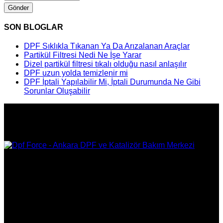
Gönder
SON BLOGLAR
DPF Sıklıkla Tıkanan Ya Da Arızalanan Araçlar
Partikül Filtresi Nedi Ne İşe Yarar
Dizel partikül filtresi tıkalı olduğu nasıl anlaşılır
DPF uzun yolda temizlenir mi
DPF İptali Yapılabilir Mi, İptali Durumunda Ne Gibi
Sorunlar Oluşabilir
DPF Çözüm Merkezi, Kurumsal DPF Merkezi, EGR İptali,
AdBlue İptali, DPF Değişimi, DPF Arıza Onarım, Katalizör
Değişimi, Katalitik Konvertör Arıza Onarım Merkezi, EGR
Valfi Arıza Onarım, Ankara EGR İptali, Ankara DPF Merkezi,
Ankara Katalizör Fiyatları
KURUMSAL