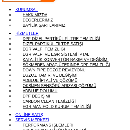
KURUMSAL
HAKKIMIZDA
DEĞERLERİMİZ
BAYİLİK ŞARTLARIMIZ
HİZMETLER
DPF DİZEL PARTİKÜL FİLTRE TEMİZLİĞİ
DİZEL PARTİKÜL FİLTRE SATIŞI
EGR VALFİ TEMİZLİĞİ
EGR VALFİ VE EGR SİSTEMİ İPTALİ
KATALİTİK KONVERTÖR BAKIM VE DEĞİŞİMİ
SÖKMEDEN ARAÇ ÜZERİNDE DPF TEMİZLİĞİ
DOWN PIPE EGZOZ REVİZYONU
EGZOZ TAMİRİ VE DEĞİŞİMİ
ADBLUE İPTALİ VE ÇÖZÜMÜ
OKSİJEN SENSÖRÜ ARIZASI ÇÖZÜMÜ
ADBLUE DOLUMU
DPF DEĞİŞİMİ
CARBON CLEAN TEMİZLİĞİ
EGR MANİFOLD KURUM TEMİZLİĞİ
ONLİNE SATIŞ
SERVİS MERKEZİ
PERFORMANS İŞLEMLERİ