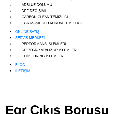
ADBLUE DOLUMU
DPF DEĞİŞİMİ
CARBON CLEAN TEMİZLİĞİ
EGR MANİFOLD KURUM TEMİZLİĞİ
ONLİNE SATIŞ
SERVİS MERKEZİ
PERFORMANS İŞLEMLERİ
DPF/EGR/KATALİZÖR İŞLEMLERİ
CHİP TUNİNG İŞLEMLERİ
BLOG
İLETİŞİM
Egr Çıkış Borusu