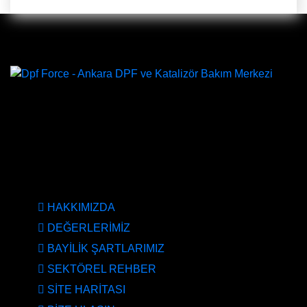
DPF Çözüm Merkezi, Kurumsal DPF Merkezi, EGR İptali,
AdBlue İptali, DPF Değişimi, DPF Arıza Onarım, Katalizör
Değişimi, Katalitik Konvertör Arıza Onarım Merkezi, EGR
Valfi Arıza Onarım, Ankara EGR İptali, Ankara DPF
Merkezi, Ankara Katalizör Fiyatları
KURUMSAL
HAKKIMIZDA
DEĞERLERİMİZ
BAYİLİK ŞARTLARIMIZ
SEKTÖREL REHBER
SİTE HARİTASI