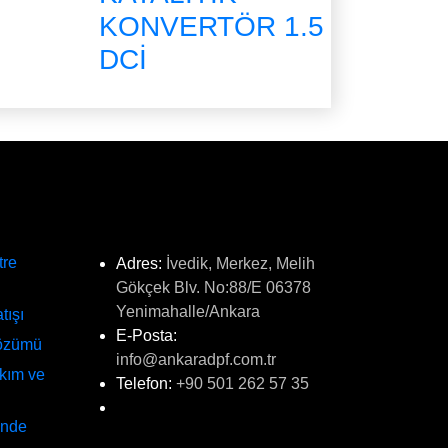
KONVERTÖR 1.5
DCİ
İLETİŞİM
tre
Adres:
İvedik, Merkez, Melih
Gökçek Blv. No:88/E 06378
Yenimahalle/Ankara
tışı
E-Posta:
Çözümü
info@ankaradpf.com.tr
akım ve
Telefon:
+90 501 262 57 35
inde