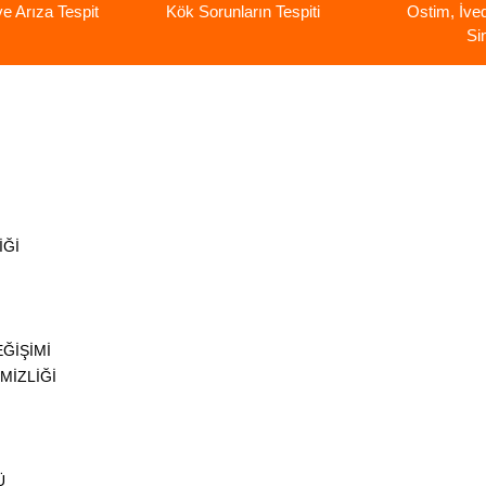
 Arıza Tespit
Kök Sorunların Tespiti
Ostim, İve
Si
İĞİ
ĞİŞİMİ
MİZLİĞİ
Ü