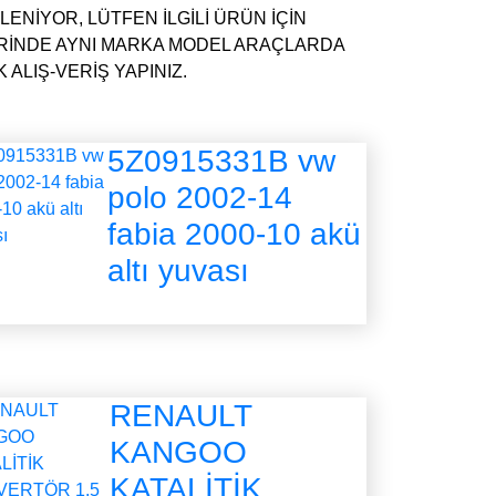
ENİYOR, LÜTFEN İLGİLİ ÜRÜN İÇİN
RİNDE AYNI MARKA MODEL ARAÇLARDA
ALIŞ-VERİŞ YAPINIZ.
5Z0915331B vw
polo 2002-14
fabia 2000-10 akü
altı yuvası
RENAULT
KANGOO
KATALİTİK