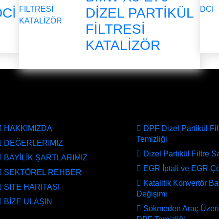
DCİ
DİZEL PARTİKÜL
FİLTRESİ
KATALİZÖR
RUMSAL
HİZMETLERİMİZ
HAKKIMIZDA
DPF Dizel Partikül Fil
Temizliği
DEĞERLERİMİZ
Dizel Partikül Filtre Sa
BAYİLİK ŞARTLARIMIZ
EGR İptali ve EGR 
SEKTÖREL REHBER
Katalitik Konvertör B
SİTE HARİTASI
Değişimi
BİZE ULAŞIN
Sökmeden Araç Üzer