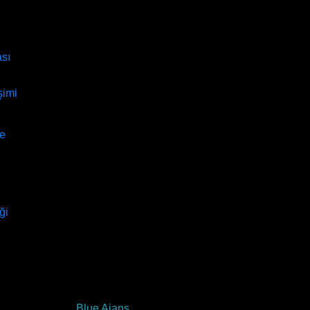
sı
şimi
ue
ği
ed. Powered By
Blue Ajans