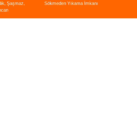
dik, Şaşmaz,
Sökmeden Yıkama İmkanı
ncan