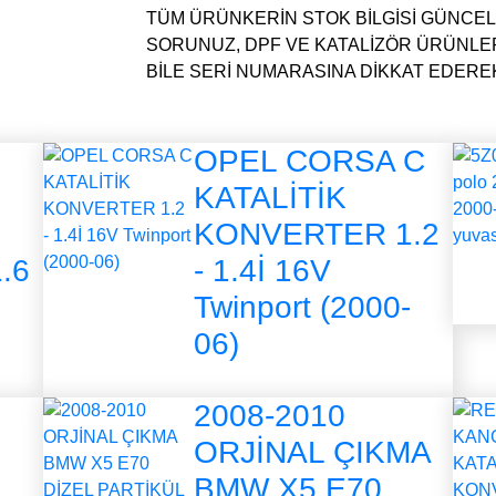
TÜM ÜRÜNKERİN STOK BİLGİSİ GÜNCELL
SORUNUZ, DPF VE KATALİZÖR ÜRÜNLE
BİLE SERİ NUMARASINA DİKKAT EDEREK 
OPEL CORSA C
KATALİTİK
KONVERTER 1.2
.6
- 1.4İ 16V
Twinport (2000-
06)
2008-2010
ORJİNAL ÇIKMA
BMW X5 E70