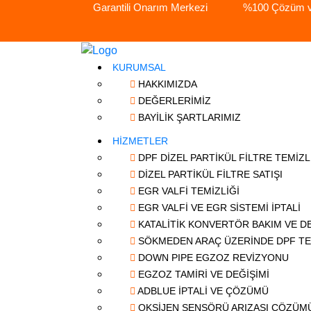
Garantili Onarım Merkezi
%100 Çözüm ve
KURUMSAL
HAKKIMIZDA
DEĞERLERİMİZ
BAYİLİK ŞARTLARIMIZ
HİZMETLER
DPF DİZEL PARTİKÜL FİLTRE TEMİZL
DİZEL PARTİKÜL FİLTRE SATIŞI
EGR VALFİ TEMİZLİĞİ
EGR VALFİ VE EGR SİSTEMİ İPTALİ
KATALİTİK KONVERTÖR BAKIM VE DE
SÖKMEDEN ARAÇ ÜZERİNDE DPF TE
DOWN PIPE EGZOZ REVİZYONU
EGZOZ TAMİRİ VE DEĞİŞİMİ
ADBLUE İPTALİ VE ÇÖZÜMÜ
OKSİJEN SENSÖRÜ ARIZASI ÇÖZÜM