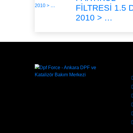
FİLTRESİ 1.5 
2010 > …
KU
DPF Çözüm Merkezi, Kurumsal
DPF Merkezi, EGR İptali, AdBlue
İptali, DPF Değişimi, DPF Arıza
Onarım, Katalizör Değişimi, Katalitik
Konvertör Arıza Onarım Merkezi,
EGR Valfi Arıza Onarım, Ankara
EGR İptali, Ankara DPF Merkezi,
Ankara Katalizör Fiyatları