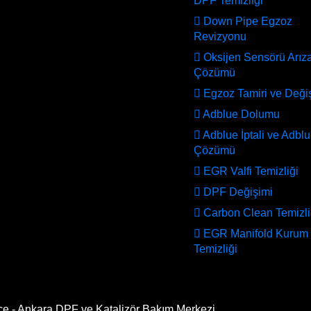
DPF Temizliği
Down Pipe Egzoz
Revizyonu
Oksijen Sensörü Arıza
Çözümü
Egzoz Tamiri ve Deği
Adblue Dolumu
Adblue İptali ve Adbl
Çözümü
EGR Valfi Temizliği
DPF Değişimi
Carbon Clean Temizli
EGR Manifold Kurum
Temizliği
ce - Ankara DPF ve Katalizör Bakım Merkezi.
All Rights Reserv