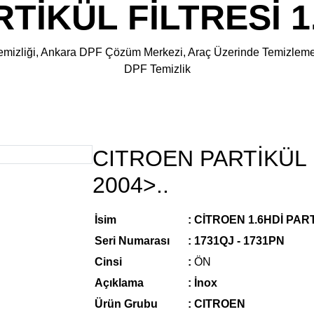
İKÜL FİLTRESİ 1.
tre Temizliği, Ankara DPF Çözüm Merkezi, Araç Üzerinde Temizl
DPF Temizlik
CITROEN PARTİKÜL F
2004>..
İsim
: CİTROEN
1.6HDİ
PARTİ
Seri Numarası
: 1731QJ - 1731PN
Cinsi
:
ÖN
Açıklama
: İnox
Ürün Grubu
:
CITROEN