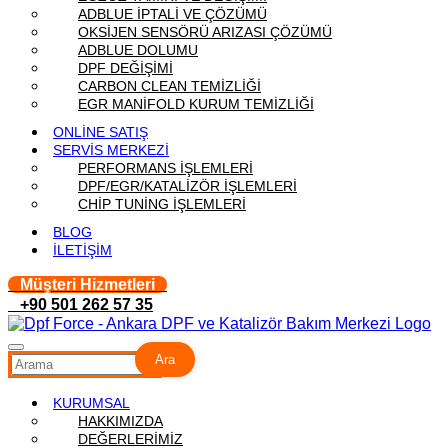
ADBLUE İPTALİ VE ÇÖZÜMÜ
OKSİJEN SENSÖRÜ ARIZASI ÇÖZÜMÜ
ADBLUE DOLUMU
DPF DEĞİŞİMİ
CARBON CLEAN TEMİZLİĞİ
EGR MANİFOLD KURUM TEMİZLİĞİ
ONLİNE SATIŞ
SERVİS MERKEZİ
PERFORMANS İŞLEMLERİ
DPF/EGR/KATALİZÖR İŞLEMLERİ
CHİP TUNİNG İŞLEMLERİ
BLOG
İLETİŞİM
Müşteri Hizmetleri
+90 501 262 57 35
Ara
KURUMSAL
HAKKIMIZDA
DEĞERLERİMİZ