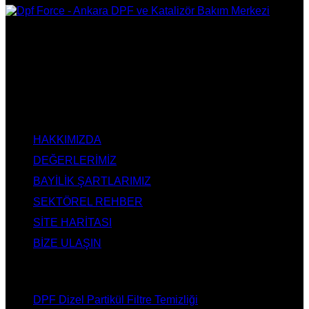
DPF Çözüm Merkezi, Kurumsal DPF Merkezi, EGR İptali,
AdBlue İptali, DPF Değişimi, DPF Arıza Onarım, Katalizör
Değişimi, Katalitik Konvertör Arıza Onarım Merkezi, EGR
Valfi Arıza Onarım, Ankara EGR İptali, Ankara DPF Merkezi,
Ankara Katalizör Fiyatları
KURUMSAL
HAKKIMIZDA
DEĞERLERİMİZ
BAYİLİK ŞARTLARIMIZ
SEKTÖREL REHBER
SİTE HARİTASI
BİZE ULAŞIN
HİZMETLERİMİZ
DPF Dizel Partikül Filtre Temizliği