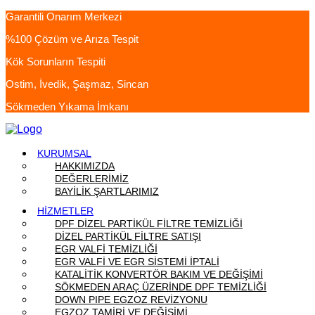
Garantili Onarım Merkezi
%100 Çözüm ve Arıza Tespit
Kök Sorunların Tespiti
Ostim, İvedik, Şaşmaz, Sincan
Sökmeden Yıkama İmkanı
KURUMSAL
HAKKIMIZDA
DEĞERLERİMİZ
BAYİLİK ŞARTLARIMIZ
HİZMETLER
DPF DİZEL PARTİKÜL FİLTRE TEMİZLİĞİ
DİZEL PARTİKÜL FİLTRE SATIŞI
EGR VALFİ TEMİZLİĞİ
EGR VALFİ VE EGR SİSTEMİ İPTALİ
KATALİTİK KONVERTÖR BAKIM VE DEĞİŞİMİ
SÖKMEDEN ARAÇ ÜZERİNDE DPF TEMİZLİĞİ
DOWN PIPE EGZOZ REVİZYONU
EGZOZ TAMİRİ VE DEĞİŞİMİ