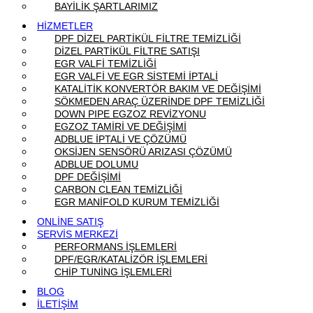
BAYİLİK ŞARTLARIMIZ
HİZMETLER
DPF DİZEL PARTİKÜL FİLTRE TEMİZLİĞİ
DİZEL PARTİKÜL FİLTRE SATIŞI
EGR VALFİ TEMİZLİĞİ
EGR VALFİ VE EGR SİSTEMİ İPTALİ
KATALİTİK KONVERTÖR BAKIM VE DEĞİŞİMİ
SÖKMEDEN ARAÇ ÜZERİNDE DPF TEMİZLİĞİ
DOWN PIPE EGZOZ REVİZYONU
EGZOZ TAMİRİ VE DEĞİŞİMİ
ADBLUE İPTALİ VE ÇÖZÜMÜ
OKSİJEN SENSÖRÜ ARIZASI ÇÖZÜMÜ
ADBLUE DOLUMU
DPF DEĞİŞİMİ
CARBON CLEAN TEMİZLİĞİ
EGR MANİFOLD KURUM TEMİZLİĞİ
ONLİNE SATIŞ
SERVİS MERKEZİ
PERFORMANS İŞLEMLERİ
DPF/EGR/KATALİZÖR İŞLEMLERİ
CHİP TUNİNG İŞLEMLERİ
BLOG
İLETİŞİM