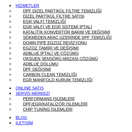
HİZMETLER
DPF DİZEL PARTİKÜL FİLTRE TEMİZLİĞİ
DİZEL PARTİKÜL FİLTRE SATIŞI
EGR VALFİ TEMİZLİĞİ
EGR VALFİ VE EGR SİSTEMİ İPTALİ
KATALİTİK KONVERTÖR BAKIM VE DEĞİŞİMİ
SÖKMEDEN ARAÇ ÜZERİNDE DPF TEMİZLİĞİ
DOWN PIPE EGZOZ REVİZYONU
EGZOZ TAMİRİ VE DEĞİŞİMİ
ADBLUE İPTALİ VE ÇÖZÜMÜ
OKSİJEN SENSÖRÜ ARIZASI ÇÖZÜMÜ
ADBLUE DOLUMU
DPF DEĞİŞİMİ
CARBON CLEAN TEMİZLİĞİ
EGR MANİFOLD KURUM TEMİZLİĞİ
ONLİNE SATIŞ
SERVİS MERKEZİ
PERFORMANS İŞLEMLERİ
DPF/EGR/KATALİZÖR İŞLEMLERİ
CHİP TUNİNG İŞLEMLERİ
BLOG
İLETİŞİM