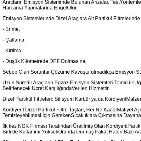
Araçların Emisyon Sisteminde Bulunan Arızalar, TestYöntemler
Harcama Yapmalarına EngelOlur.
Emisyon Sistemlerinde
Dizel Araçlara Ait Partikül Filtrelerin
- Erime,
- Çatlama,
- Kırılma,
- Düşük Kilometrede DPF Dolmasına,
Sebep Olan Sorunlar Çözüme Kavuşturulmadıkça Emisyon S
Uzun Süredir Araçların Egzoz Emisyon Sistemleri Tamiri ile
Belirlenecek Ücret KarşılığındaVerilen Hizmettir.
Dizel Partikül Filtreleri; Silisyum Karbür ya da KordiyeritMalz
Kordiyerit Dizel Partikül Filtre Taşları, Her Ne KadarMaliyet 
Temizleyebilmesi İçin GerekenSıcaklıklara Çıkmasına Dayanamay
İlk kez NGK Firması Tarafından Üretilmiş Olan KordiyeritPartikü
Birlikte Kullanımı YüksekOranda Durmuş Fakat Halen Bazı Ar