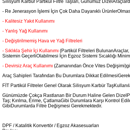
Silisyum Karbür Partikül Filtre Taşları, Günümüz DizelAraçlarda 
- Re Jenerasyon İşlemi İçin Çok Daha Dayanıklı ÜrünlerOlması
- Kalitesiz Yakıt Kullanımı
- Yanlış Yağ Kullanımı
- Değiştirilmemiş Hava ve Yağ Filtreleri
- Sıklıkla Şehir İçi Kullanımı
(Partikül Filtreleri BulunanAraçlar
Sistemin GeçerliOlabilmesi İçin Egzoz Sistemi Sıcaklığı Min
- Devirsiz Araç Kullanımı
(Zamanından Önce Vites Değişimi)gibi
Araç Sahipleri Tarafından Bu Durumlara Dikkat EdilmesiGerek
FİT Partikül Filtreler Genel Olarak Silisyum Karbür TaşKullanı
Günümüzde Çokça Rastlanan Bir Durum Haline Gelen DizelPart
Taş; Kırılma, Erime, ÇatlamaGibi Durumlara Karşı Kontrol Edild
GibiDurumlarda Filtre Değişmesi Gerekmektedir.
DPF / Katalitik Konvertör / Egzoz Akasesuarları