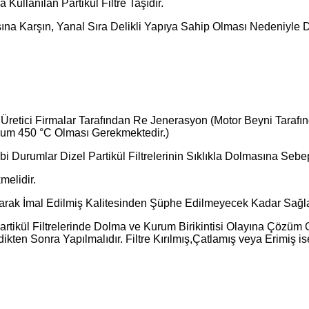
Kullanılan Partikül Filtre Taşıdır.
na Karşın, Yanal Sıra Delikli Yapıya Sahip Olması Nedeniyle Do
, Üretici Firmalar Tarafından Re Jenerasyon (Motor Beyni Tarafı
imum 450 °C Olması Gerekmektedir.)
 Durumlar Dizel Partikül Filtrelerinin Sıklıkla Dolmasına Sebe
melidir.
larak İmal Edilmiş Kalitesinden Şüphe Edilmeyecek Kadar Sağlam v
ikül Filtrelerinde Dolma ve Kurum Birikintisi Olayına Çözüm 
ikten Sonra Yapılmalıdır. Filtre Kırılmış,Çatlamış veya Erimiş 