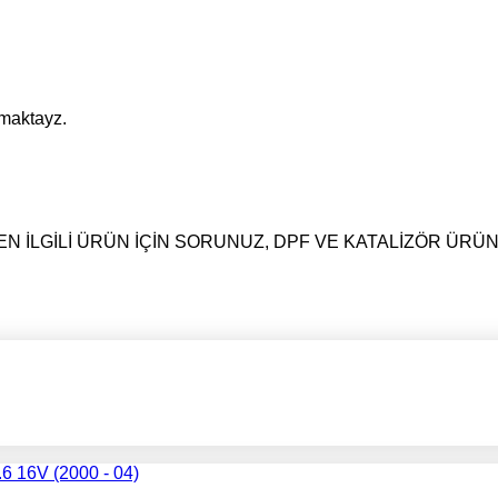
pmaktayz.
N İLGİLİ ÜRÜN İÇİN SORUNUZ, DPF VE KATALİZÖR ÜRÜ