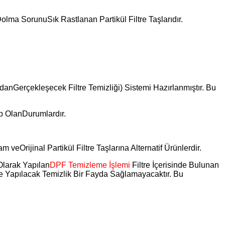
lma SorunuSık Rastlanan Partikül Filtre Taşlarıdır.
ndanGerçekleşecek Filtre Temizliği) Sistemi Hazırlanmıştır. Bu
p OlanDurumlardır.
eOrijinal Partikül Filtre Taşlarına Alternatif Ürünlerdir.
Olarak Yapılan
DPF Temizleme İşlemi
Filtre İçerisinde Bulunan
ise Yapılacak Temizlik Bir Fayda Sağlamayacaktır. Bu