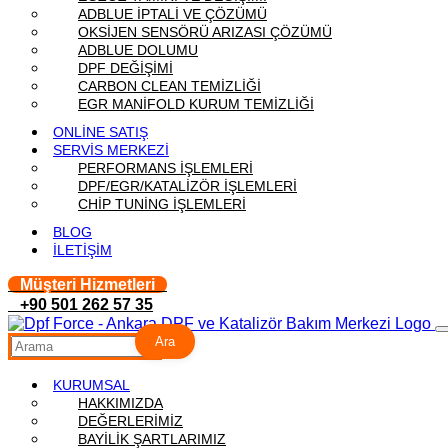
ADBLUE İPTALİ VE ÇÖZÜMÜ
OKSİJEN SENSÖRÜ ARIZASI ÇÖZÜMÜ
ADBLUE DOLUMU
DPF DEĞİŞİMİ
CARBON CLEAN TEMİZLİĞİ
EGR MANİFOLD KURUM TEMİZLİĞİ
ONLİNE SATIŞ
SERVİS MERKEZİ
PERFORMANS İŞLEMLERİ
DPF/EGR/KATALİZÖR İŞLEMLERİ
CHİP TUNİNG İŞLEMLERİ
BLOG
İLETİŞİM
Müşteri Hizmetleri
+90 501 262 57 35
Ara
KURUMSAL
HAKKIMIZDA
DEĞERLERİMİZ
BAYİLİK ŞARTLARIMIZ