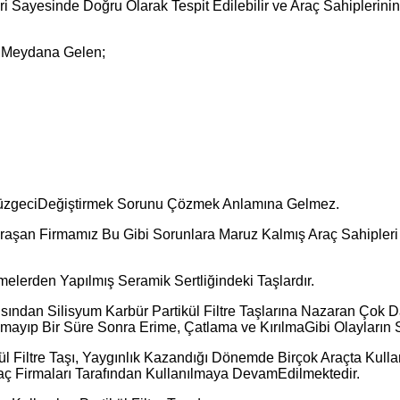
i Sayesinde Doğru Olarak Tespit Edilebilir ve Araç Sahiplerin
de Meydana Gelen;
üzgeciDeğiştirmek Sorunu Çözmek Anlamına Gelmez.
Uğraşan Firmamız Bu Gibi Sorunlara Maruz Kalmış Araç Sahiple
emelerden Yapılmış Seramik Sertliğindeki Taşlardır.
Açısından Silisyum Karbür Partikül Filtre Taşlarına Nazaran Çok 
ıp Bir Süre Sonra Erime, Çatlama ve KırılmaGibi Olayların Sıkç
l Filtre Taşı, Yaygınlık Kazandığı Dönemde Birçok Araçta Kullanı
aç Firmaları Tarafından Kullanılmaya DevamEdilmektedir.