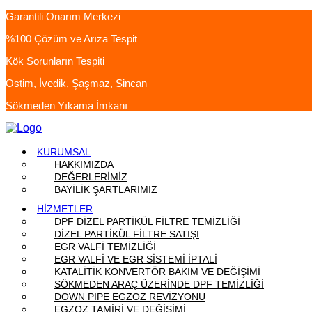
Garantili Onarım Merkezi
%100 Çözüm ve Arıza Tespit
Kök Sorunların Tespiti
Ostim, İvedik, Şaşmaz, Sincan
Sökmeden Yıkama İmkanı
KURUMSAL
HAKKIMIZDA
DEĞERLERİMİZ
BAYİLİK ŞARTLARIMIZ
HİZMETLER
DPF DİZEL PARTİKÜL FİLTRE TEMİZLİĞİ
DİZEL PARTİKÜL FİLTRE SATIŞI
EGR VALFİ TEMİZLİĞİ
EGR VALFİ VE EGR SİSTEMİ İPTALİ
KATALİTİK KONVERTÖR BAKIM VE DEĞİŞİMİ
SÖKMEDEN ARAÇ ÜZERİNDE DPF TEMİZLİĞİ
DOWN PIPE EGZOZ REVİZYONU
EGZOZ TAMİRİ VE DEĞİŞİMİ