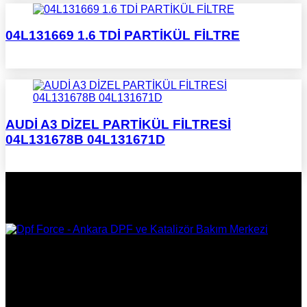
04L131669 1.6 TDİ PARTİKÜL FİLTRE
AUDİ A3 DİZEL PARTİKÜL FİLTRESİ
04L131678B 04L131671D
DPF Çözüm Merkezi, Kurumsal DPF Merkezi, EGR İptali,
AdBlue İptali, DPF Değişimi, DPF Arıza Onarım, Katalizör
Değişimi, Katalitik Konvertör Arıza Onarım Merkezi, EGR
Valfi Arıza Onarım, Ankara EGR İptali, Ankara DPF Merkezi,
Ankara Katalizör Fiyatları