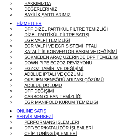
HAKKIMIZDA
DEĞERLERİMİZ
BAYİLİK ŞARTLARIMIZ
HİZMETLER
DPF DİZEL PARTİKÜL FİLTRE TEMİZLİĞİ
DİZEL PARTİKÜL FİLTRE SATIŞI
EGR VALFİ TEMİZLİĞİ
EGR VALFİ VE EGR SİSTEMİ İPTALİ
KATALİTİK KONVERTÖR BAKIM VE DEĞİŞİMİ
SÖKMEDEN ARAÇ ÜZERİNDE DPF TEMİZLİĞİ
DOWN PIPE EGZOZ REVİZYONU
EGZOZ TAMİRİ VE DEĞİŞİMİ
ADBLUE İPTALİ VE ÇÖZÜMÜ
OKSİJEN SENSÖRÜ ARIZASI ÇÖZÜMÜ
ADBLUE DOLUMU
DPF DEĞİŞİMİ
CARBON CLEAN TEMİZLİĞİ
EGR MANİFOLD KURUM TEMİZLİĞİ
ONLİNE SATIŞ
SERVİS MERKEZİ
PERFORMANS İŞLEMLERİ
DPF/EGR/KATALİZÖR İŞLEMLERİ
CHİP TUNİNG İŞLEMLERİ