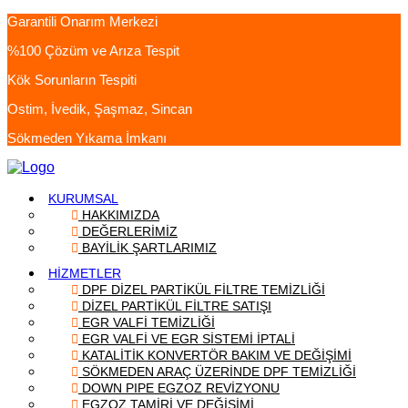
Garantili Onarım Merkezi
%100 Çözüm ve Arıza Tespit
Kök Sorunların Tespiti
Ostim, İvedik, Şaşmaz, Sincan
Sökmeden Yıkama İmkanı
KURUMSAL
HAKKIMIZDA
DEĞERLERİMİZ
BAYİLİK ŞARTLARIMIZ
HİZMETLER
DPF DİZEL PARTİKÜL FİLTRE TEMİZLİĞİ
DİZEL PARTİKÜL FİLTRE SATIŞI
EGR VALFİ TEMİZLİĞİ
EGR VALFİ VE EGR SİSTEMİ İPTALİ
KATALİTİK KONVERTÖR BAKIM VE DEĞİŞİMİ
SÖKMEDEN ARAÇ ÜZERİNDE DPF TEMİZLİĞİ
DOWN PIPE EGZOZ REVİZYONU
EGZOZ TAMİRİ VE DEĞİŞİMİ