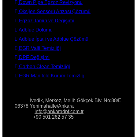
Down Pipe Egzoz Revizyonu
Oksijen Sensörü Arızası Çözümü
Egzoz Tamiri ve Değişimi
Adblue Dolumu
Adblue İptali ve Adblue Çözümü
EGR Valfi Temizliği
DPF Değişimi
Carbon Clean Temizliği
EGR Manifold Kurum Temizliği
İLETİŞİM
Adres:
İvedik, Merkez, Melih Gökçek Blv. No:88/E
06378 Yenimahalle/Ankara
E-Posta:
info@ankaradpf.com.tr
Telefon:
+90 501 262 57 35