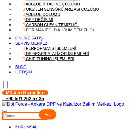
ADBLUE İPTALİ VE ÇÖZÜMÜ
OKSİJEN SENSÖRÜ ARIZASI ÇÖZÜMÜ
ADBLUE DOLUMU
DPF DEĞİŞİMİ
CARBON CLEAN TEMİZLİĞİ
EGR MANİFOLD KURUM TEMİZLİĞİ
ONLİNE SATIŞ
SERVİS MERKEZİ
PERFORMANS İŞLEMLERİ
DPF/EGR/KATALİZÖR İŞLEMLERİ
CHİP TUNİNG İŞLEMLERİ
BLOG
İLETİŞİM
Müşteri Hizmetleri
+90 501 262 57 35
Ara
KURUMSAL