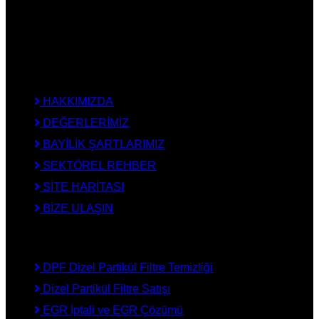
AdBlue İptali, DPF Değişimi, DPF Arıza Onarım, Katalizör
Değişimi, Katalitik Konvertör Arıza Onarım Merkezi, EGR
Valfi Arıza Onarım, Ankara EGR İptali, Ankara DPF Merkezi,
Ankara Katalizör Fiyatları
KURUMSAL
HAKKIMIZDA
DEĞERLERİMİZ
BAYİLİK ŞARTLARIMIZ
SEKTÖREL REHBER
SİTE HARİTASI
BİZE ULAŞIN
HİZMETLERİMİZ
DPF Dizel Partikül Filtre Temizliği
Dizel Partikül Filtre Satışı
EGR İptali ve EGR Çözümü