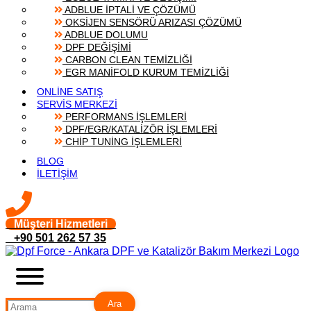
ADBLUE İPTALİ VE ÇÖZÜMÜ
OKSİJEN SENSÖRÜ ARIZASI ÇÖZÜMÜ
ADBLUE DOLUMU
DPF DEĞİŞİMİ
CARBON CLEAN TEMİZLİĞİ
EGR MANİFOLD KURUM TEMİZLİĞİ
ONLİNE SATIŞ
SERVİS MERKEZİ
PERFORMANS İŞLEMLERİ
DPF/EGR/KATALİZÖR İŞLEMLERİ
CHİP TUNİNG İŞLEMLERİ
BLOG
İLETİŞİM
Müşteri Hizmetleri
+90 501 262 57 35
Ara