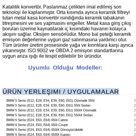
Katalitik konvertör. Paslanmaz çelikten imal edilmiş son
teknoloji ile kaplanmıştır. Orta kısımda ayrıca keramik filtreyi
tutan metal kasa konvertör ısındığında keramik tabakanın
titreşmesini ve ses yapmasını engeller. Metal kasa giriş çıkış
boruları üzerine kaynatılarak iç kısımdaki havanın kolayca
akışını sağlar. Oksijen sensörlüdür. Mono bal peteği keramik
emisyon değerlerine uygun gaz salınmasına yardımcı olur.
Tüm ürünler üretim prosesinde yağa ve kırıntılara karşı ayrıca
yıkanmıştır. ISO 9002 ve OBDA 2 emisyon standartlarına
uygun arıza ışığı ile tespit edilebilir bir üründür.
Uyumlu Olduğu Modeller:
ÜRÜN YERLEŞIMI / UYGULAMALAR
BMW 5 Serisi (E12, E28, E34, E39, E60, E61) Otomatik 550i
2
BMW 5 Serisi (E12, E28, E34, E39, E60, E61) 550i Sedan
2
BMW 5 Serisi (E12, E28, E34, E39, E60, E61) 550iX Otomatik
2
BMW 5 Serisi (E12, E28, E34, E39, E60, E61) 550iX Sedan
2
BMW 6 Serisi (E24, E63, E64) 650i Cabrio
2
BMW 6 Serisi (E24, E63, E64) 650i Coupe
2
BMW 6 Serisi (E24, E63, E64) 650iX Dönüştürülebilir
2
BMW 6 Serisi (E24, E63, E64) 650iX kupası
2