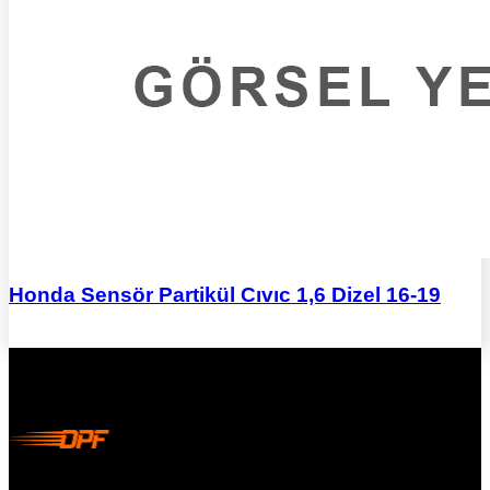
Honda Sensör Partikül Cıvıc 1,6 Dizel 16-19
DPF Çözüm Merkezi, Kurumsal DPF Merkezi, EGR İptali,