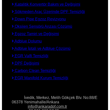
Katalitik Konvertör Bakım ve Değişimi
Sökmeden Araç Üzerinde DPF Temizliği
Down Pipe Egzoz Revizyonu
Oksijen Sensörü Arızası Çözümü
Egzoz Tamiri ve Değişimi
Adblue Dolumu
Adblue İptali ve Adblue Çözümü
EGR Valfi Temizliği
DPF Değişimi
Carbon Clean Temizliği
EGR Manifold Kurum Temizliği
İLETİŞİM
Adres:
İvedik, Merkez, Melih Gökçek Blv. No:88/E
06378 Yenimahalle/Ankara
E-Posta:
info@ankaradpf.com.tr