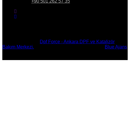
Telefon:
+90 501 262 57 35
Copyright © 2023
Dpf Force - Ankara DPF ve Katalizör
Bakım Merkezi.
All Rights Reserved. Powered By
Blue Ajans