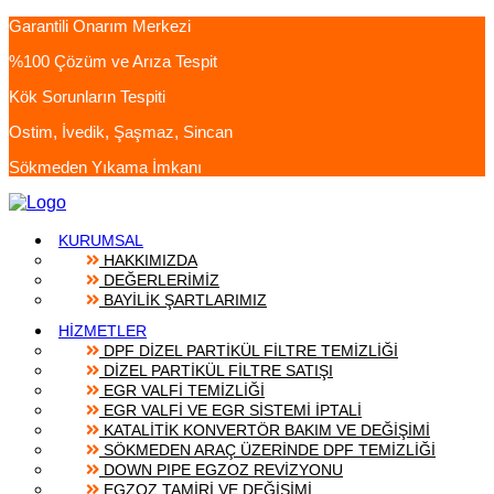
Garantili Onarım Merkezi
%100 Çözüm ve Arıza Tespit
Kök Sorunların Tespiti
Ostim, İvedik, Şaşmaz, Sincan
Sökmeden Yıkama İmkanı
KURUMSAL
HAKKIMIZDA
DEĞERLERİMİZ
BAYİLİK ŞARTLARIMIZ
HİZMETLER
DPF DİZEL PARTİKÜL FİLTRE TEMİZLİĞİ
DİZEL PARTİKÜL FİLTRE SATIŞI
EGR VALFİ TEMİZLİĞİ
EGR VALFİ VE EGR SİSTEMİ İPTALİ
KATALİTİK KONVERTÖR BAKIM VE DEĞİŞİMİ
SÖKMEDEN ARAÇ ÜZERİNDE DPF TEMİZLİĞİ
DOWN PIPE EGZOZ REVİZYONU
EGZOZ TAMİRİ VE DEĞİŞİMİ