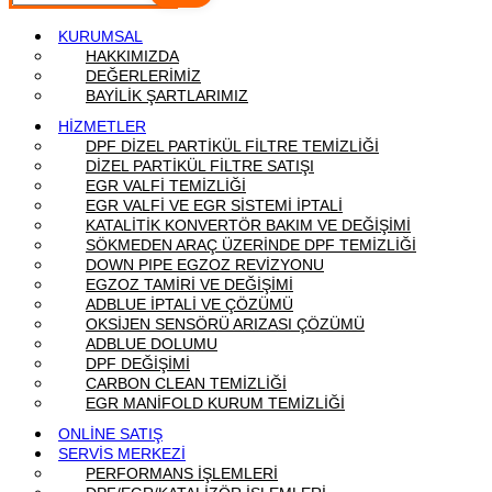
KURUMSAL
HAKKIMIZDA
DEĞERLERİMİZ
BAYİLİK ŞARTLARIMIZ
HİZMETLER
DPF DİZEL PARTİKÜL FİLTRE TEMİZLİĞİ
DİZEL PARTİKÜL FİLTRE SATIŞI
EGR VALFİ TEMİZLİĞİ
EGR VALFİ VE EGR SİSTEMİ İPTALİ
KATALİTİK KONVERTÖR BAKIM VE DEĞİŞİMİ
SÖKMEDEN ARAÇ ÜZERİNDE DPF TEMİZLİĞİ
DOWN PIPE EGZOZ REVİZYONU
EGZOZ TAMİRİ VE DEĞİŞİMİ
ADBLUE İPTALİ VE ÇÖZÜMÜ
OKSİJEN SENSÖRÜ ARIZASI ÇÖZÜMÜ
ADBLUE DOLUMU
DPF DEĞİŞİMİ
CARBON CLEAN TEMİZLİĞİ
EGR MANİFOLD KURUM TEMİZLİĞİ
ONLİNE SATIŞ
SERVİS MERKEZİ
PERFORMANS İŞLEMLERİ