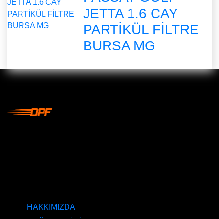
JETTA 1.6 CAY
PARTİKÜL FİLTRE
BURSA MG
DPF Çözüm Merkezi, Kurumsal DPF Merkezi, EGR İptali,
AdBlue İptali, DPF Değişimi, DPF Arıza Onarım, Katalizör
Değişimi, Katalitik Konvertör Arıza Onarım Merkezi, EGR
Valfi Arıza Onarım, Ankara EGR İptali, Ankara DPF
Merkezi, Ankara Katalizör Fiyatları
KURUMSAL
HAKKIMIZDA