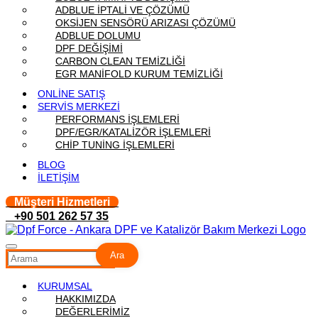
ADBLUE İPTALİ VE ÇÖZÜMÜ
OKSİJEN SENSÖRÜ ARIZASI ÇÖZÜMÜ
ADBLUE DOLUMU
DPF DEĞİŞİMİ
CARBON CLEAN TEMİZLİĞİ
EGR MANİFOLD KURUM TEMİZLİĞİ
ONLİNE SATIŞ
SERVİS MERKEZİ
PERFORMANS İŞLEMLERİ
DPF/EGR/KATALİZÖR İŞLEMLERİ
CHİP TUNİNG İŞLEMLERİ
BLOG
İLETİŞİM
Müşteri Hizmetleri
+90 501 262 57 35
Ara
KURUMSAL
HAKKIMIZDA
DEĞERLERİMİZ