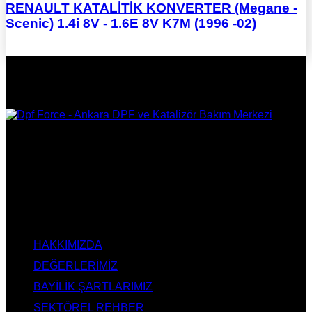
RENAULT KATALİTİK KONVERTER (Megane -
Scenic) 1.4i 8V - 1.6E 8V K7M (1996 -02)
DPF Çözüm Merkezi, Kurumsal DPF Merkezi, EGR İptali,
AdBlue İptali, DPF Değişimi, DPF Arıza Onarım, Katalizör
Değişimi, Katalitik Konvertör Arıza Onarım Merkezi, EGR
Valfi Arıza Onarım, Ankara EGR İptali, Ankara DPF Merkezi,
Ankara Katalizör Fiyatları
KURUMSAL
HAKKIMIZDA
DEĞERLERİMİZ
BAYİLİK ŞARTLARIMIZ
SEKTÖREL REHBER