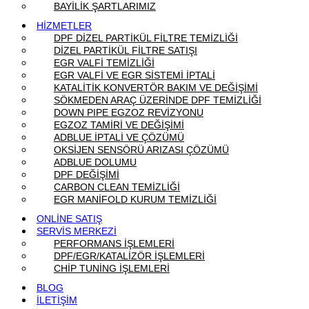
BAYİLİK ŞARTLARIMIZ
HİZMETLER
DPF DİZEL PARTİKÜL FİLTRE TEMİZLİĞİ
DİZEL PARTİKÜL FİLTRE SATIŞI
EGR VALFİ TEMİZLİĞİ
EGR VALFİ VE EGR SİSTEMİ İPTALİ
KATALİTİK KONVERTÖR BAKIM VE DEĞİŞİMİ
SÖKMEDEN ARAÇ ÜZERİNDE DPF TEMİZLİĞİ
DOWN PIPE EGZOZ REVİZYONU
EGZOZ TAMİRİ VE DEĞİŞİMİ
ADBLUE İPTALİ VE ÇÖZÜMÜ
OKSİJEN SENSÖRÜ ARIZASI ÇÖZÜMÜ
ADBLUE DOLUMU
DPF DEĞİŞİMİ
CARBON CLEAN TEMİZLİĞİ
EGR MANİFOLD KURUM TEMİZLİĞİ
ONLİNE SATIŞ
SERVİS MERKEZİ
PERFORMANS İŞLEMLERİ
DPF/EGR/KATALİZÖR İŞLEMLERİ
CHİP TUNİNG İŞLEMLERİ
BLOG
İLETİŞİM