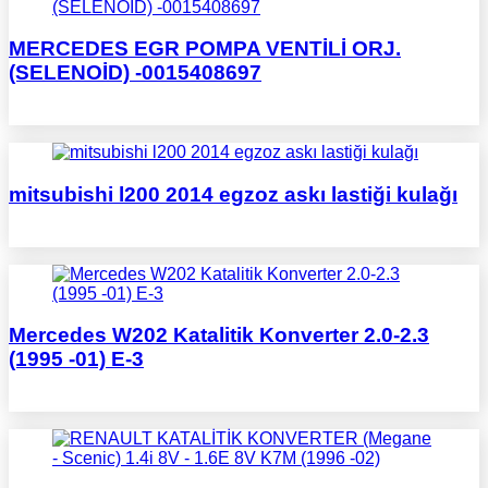
MERCEDES EGR POMPA VENTİLİ ORJ.
(SELENOİD) -0015408697
mitsubishi l200 2014 egzoz askı lastiği kulağı
Mercedes W202 Katalitik Konverter 2.0-2.3
(1995 -01) E-3