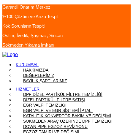
Garantili Onarım Merkezi
%100 Çözüm ve Arıza Tespit
Kök Sorunların Tespiti
Ostim, İvedik, Şaşmaz, Sincan
Sökmeden Yıkama İmkanı
KURUMSAL
HAKKIMIZDA
DEĞERLERİMİZ
BAYİLİK ŞARTLARIMIZ
HİZMETLER
DPF DİZEL PARTİKÜL FİLTRE TEMİZLİĞİ
DİZEL PARTİKÜL FİLTRE SATIŞI
EGR VALFİ TEMİZLİĞİ
EGR VALFİ VE EGR SİSTEMİ İPTALİ
KATALİTİK KONVERTÖR BAKIM VE DEĞİŞİMİ
SÖKMEDEN ARAÇ ÜZERİNDE DPF TEMİZLİĞİ
DOWN PIPE EGZOZ REVİZYONU
EGZOZ TAMİRİ VE DEĞİŞİMİ