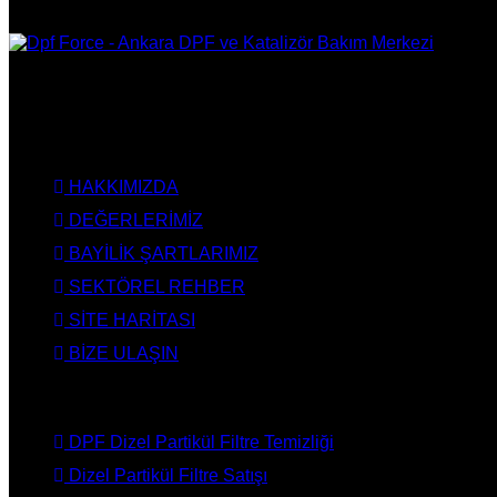
DPF Çözüm Merkezi, Kurumsal DPF Merkezi, EGR İptali, AdBlue 
Onarım, Ankara EGR İptali, Ankara DPF Merkezi, Ankara Katali
KURUMSAL
HAKKIMIZDA
DEĞERLERİMİZ
BAYİLİK ŞARTLARIMIZ
SEKTÖREL REHBER
SİTE HARİTASI
BİZE ULAŞIN
HİZMETLERİMİZ
DPF Dizel Partikül Filtre Temizliği
Dizel Partikül Filtre Satışı