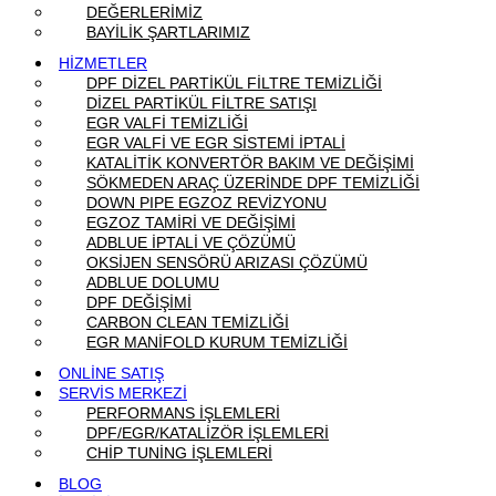
DEĞERLERİMİZ
BAYİLİK ŞARTLARIMIZ
HİZMETLER
DPF DİZEL PARTİKÜL FİLTRE TEMİZLİĞİ
DİZEL PARTİKÜL FİLTRE SATIŞI
EGR VALFİ TEMİZLİĞİ
EGR VALFİ VE EGR SİSTEMİ İPTALİ
KATALİTİK KONVERTÖR BAKIM VE DEĞİŞİMİ
SÖKMEDEN ARAÇ ÜZERİNDE DPF TEMİZLİĞİ
DOWN PIPE EGZOZ REVİZYONU
EGZOZ TAMİRİ VE DEĞİŞİMİ
ADBLUE İPTALİ VE ÇÖZÜMÜ
OKSİJEN SENSÖRÜ ARIZASI ÇÖZÜMÜ
ADBLUE DOLUMU
DPF DEĞİŞİMİ
CARBON CLEAN TEMİZLİĞİ
EGR MANİFOLD KURUM TEMİZLİĞİ
ONLİNE SATIŞ
SERVİS MERKEZİ
PERFORMANS İŞLEMLERİ
DPF/EGR/KATALİZÖR İŞLEMLERİ
CHİP TUNİNG İŞLEMLERİ
BLOG