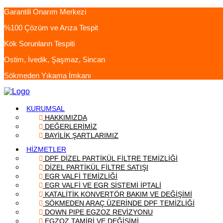
Garantili Onarım Merkezi
%100 Çözüm ve Arıza Tespit
Kök Sorunların Tespiti
Ostim, İvedik, Şaşmaz, Sincan
Sökmeden Yıkama İmkanı
KURUMSAL
HAKKIMIZDA
DEĞERLERİMİZ
BAYİLİK ŞARTLARIMIZ
HİZMETLER
DPF DİZEL PARTİKÜL FİLTRE TEMİZLİĞİ
DİZEL PARTİKÜL FİLTRE SATIŞI
EGR VALFİ TEMİZLİĞİ
EGR VALFİ VE EGR SİSTEMİ İPTALİ
KATALİTİK KONVERTÖR BAKIM VE DEĞİŞİMİ
SÖKMEDEN ARAÇ ÜZERİNDE DPF TEMİZLİĞİ
DOWN PIPE EGZOZ REVİZYONU
EGZOZ TAMİRİ VE DEĞİŞİMİ