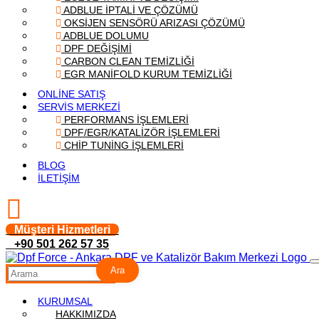
ADBLUE İPTALİ VE ÇÖZÜMÜ
OKSİJEN SENSÖRÜ ARIZASI ÇÖZÜMÜ
ADBLUE DOLUMU
DPF DEĞİŞİMİ
CARBON CLEAN TEMİZLİĞİ
EGR MANİFOLD KURUM TEMİZLİĞİ
ONLİNE SATIŞ
SERVİS MERKEZİ
PERFORMANS İŞLEMLERİ
DPF/EGR/KATALİZÖR İŞLEMLERİ
CHİP TUNİNG İŞLEMLERİ
BLOG
İLETİŞİM
Müşteri Hizmetleri
+90 501 262 57 35
Ara
KURUMSAL
HAKKIMIZDA