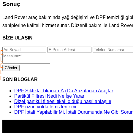
Sonuç
Land Rover araç bakımında yağ değişimi ve DPF temizliği gibi
sahiplerine kaliteli hizmet sunar. Düzenli bakım ile Land Rove
BİZE ULAŞIN
Gönder
SON BLOGLAR
DPF Sıklıkla Tıkanan Ya Da Arızalanan Araçlar
Partikül Filtresi Nedi Ne İşe Yarar
Dizel partikül filtresi tıkalı olduğu nasıl anlaşılır
DPF uzun yolda temizlenir mi
DPF İptali Yapılabilir Mi, İptali Durumunda Ne Gibi Sorun