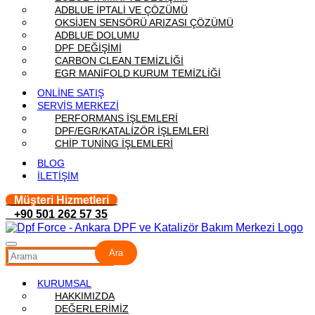
ADBLUE İPTALİ VE ÇÖZÜMÜ
OKSİJEN SENSÖRÜ ARIZASI ÇÖZÜMÜ
ADBLUE DOLUMU
DPF DEĞİŞİMİ
CARBON CLEAN TEMİZLİĞİ
EGR MANİFOLD KURUM TEMİZLİĞİ
ONLİNE SATIŞ
SERVİS MERKEZİ
PERFORMANS İŞLEMLERİ
DPF/EGR/KATALİZÖR İŞLEMLERİ
CHİP TUNİNG İŞLEMLERİ
BLOG
İLETİŞİM
Müşteri Hizmetleri
+90 501 262 57 35
Ara
KURUMSAL
HAKKIMIZDA
DEĞERLERİMİZ