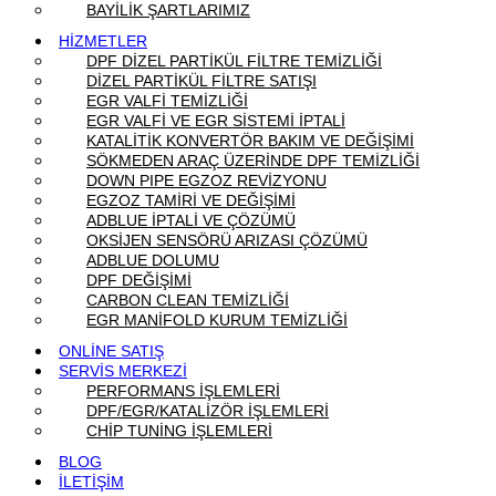
BAYİLİK ŞARTLARIMIZ
HİZMETLER
DPF DİZEL PARTİKÜL FİLTRE TEMİZLİĞİ
DİZEL PARTİKÜL FİLTRE SATIŞI
EGR VALFİ TEMİZLİĞİ
EGR VALFİ VE EGR SİSTEMİ İPTALİ
KATALİTİK KONVERTÖR BAKIM VE DEĞİŞİMİ
SÖKMEDEN ARAÇ ÜZERİNDE DPF TEMİZLİĞİ
DOWN PIPE EGZOZ REVİZYONU
EGZOZ TAMİRİ VE DEĞİŞİMİ
ADBLUE İPTALİ VE ÇÖZÜMÜ
OKSİJEN SENSÖRÜ ARIZASI ÇÖZÜMÜ
ADBLUE DOLUMU
DPF DEĞİŞİMİ
CARBON CLEAN TEMİZLİĞİ
EGR MANİFOLD KURUM TEMİZLİĞİ
ONLİNE SATIŞ
SERVİS MERKEZİ
PERFORMANS İŞLEMLERİ
DPF/EGR/KATALİZÖR İŞLEMLERİ
CHİP TUNİNG İŞLEMLERİ
BLOG
İLETİŞİM