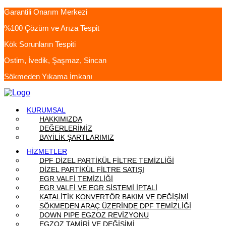
Garantili Onarım Merkezi
%100 Çözüm ve Arıza Tespit
Kök Sorunların Tespiti
Ostim, İvedik, Şaşmaz, Sincan
Sökmeden Yıkama İmkanı
KURUMSAL
HAKKIMIZDA
DEĞERLERİMİZ
BAYİLİK ŞARTLARIMIZ
HİZMETLER
DPF DİZEL PARTİKÜL FİLTRE TEMİZLİĞİ
DİZEL PARTİKÜL FİLTRE SATIŞI
EGR VALFİ TEMİZLİĞİ
EGR VALFİ VE EGR SİSTEMİ İPTALİ
KATALİTİK KONVERTÖR BAKIM VE DEĞİŞİMİ
SÖKMEDEN ARAÇ ÜZERİNDE DPF TEMİZLİĞİ
DOWN PIPE EGZOZ REVİZYONU
EGZOZ TAMİRİ VE DEĞİŞİMİ