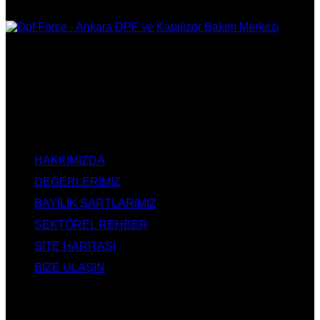
DPF Çözüm Merkezi, Kurumsal DPF Merkezi, EGR İptali,
AdBlue İptali, DPF Değişimi, DPF Arıza Onarım, Katalizör
Değişimi, Katalitik Konvertör Arıza Onarım Merkezi, EGR
Valfi Arıza Onarım, Ankara EGR İptali, Ankara DPF Merkezi,
Ankara Katalizör Fiyatları
KURUMSAL
HAKKIMIZDA
DEĞERLERİMİZ
BAYİLİK ŞARTLARIMIZ
SEKTÖREL REHBER
SİTE HARİTASI
BİZE ULAŞIN
HİZMETLERİMİZ