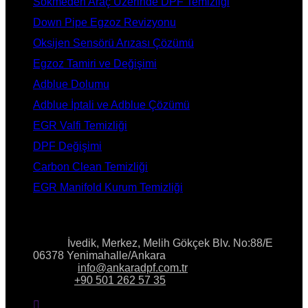
Sökmeden Araç Üzerinde DPF Temizliği
Down Pipe Egzoz Revizyonu
Oksijen Sensörü Arızası Çözümü
Egzoz Tamiri ve Değişimi
Adblue Dolumu
Adblue İptali ve Adblue Çözümü
EGR Valfi Temizliği
DPF Değişimi
Carbon Clean Temizliği
EGR Manifold Kurum Temizliği
İLETİŞİM
Adres:
İvedik, Merkez, Melih Gökçek Blv. No:88/E
06378 Yenimahalle/Ankara
E-Posta:
info@ankaradpf.com.tr
Telefon:
+90 501 262 57 35