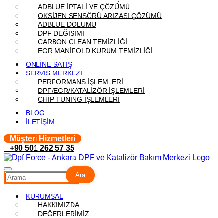
ADBLUE İPTALİ VE ÇÖZÜMÜ
OKSİJEN SENSÖRÜ ARIZASI ÇÖZÜMÜ
ADBLUE DOLUMU
DPF DEĞİŞİMİ
CARBON CLEAN TEMİZLİĞİ
EGR MANİFOLD KURUM TEMİZLİĞİ
ONLİNE SATIŞ
SERVİS MERKEZİ
PERFORMANS İŞLEMLERİ
DPF/EGR/KATALİZÖR İŞLEMLERİ
CHİP TUNİNG İŞLEMLERİ
BLOG
İLETİŞİM
Müşteri Hizmetleri
+90 501 262 57 35
Ara
KURUMSAL
HAKKIMIZDA
DEĞERLERİMİZ