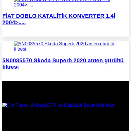
FİAT DOBLO KATALİTİK KONVERTER 1.4İ
2004>.....
5N0035570 Skoda Superb 2020 anten gürültü
filtresi
DPF Çözüm Merkezi, Kurumsal DPF Merkezi, EGR İptali,
AdBlue İptali, DPF Değişimi, DPF Arıza Onarım, Katalizör
Değişimi, Katalitik Konvertör Arıza Onarım Merkezi, EGR
Valfi Arıza Onarım, Ankara EGR İptali, Ankara DPF Merkezi,