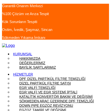
Garantili Onarım Merkezi
%100 Çözüm ve Arıza Tespit
Kök Sorunların Tespiti
Ostim, İvedik, Şaşmaz, Sincan
Sökmeden Yıkama İmkanı
KURUMSAL
HAKKIMIZDA
DEĞERLERİMİZ
BAYİLİK ŞARTLARIMIZ
HİZMETLER
DPF DİZEL PARTİKÜL FİLTRE TEMİZLİĞİ
DİZEL PARTİKÜL FİLTRE SATIŞI
EGR VALFİ TEMİZLİĞİ
EGR VALFİ VE EGR SİSTEMİ İPTALİ
KATALİTİK KONVERTÖR BAKIM VE DEĞİŞİMİ
SÖKMEDEN ARAÇ ÜZERİNDE DPF TEMİZLİĞİ
DOWN PIPE EGZOZ REVİZYONU
EGZOZ TAMİRİ VE DEĞİŞİMİ