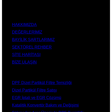
Ankara Katalizör Fiyatları
KURUMSAL
HAKKIMIZDA
DEĞERLERİMİZ
BAYİLİK ŞARTLARIMIZ
SEKTÖREL REHBER
SİTE HARİTASI
BİZE ULAŞIN
HİZMETLERİMİZ
DPF Dizel Partikül Filtre Temizliği
Dizel Partikül Filtre Satışı
EGR İptali ve EGR Çözümü
Katalitik Konvertör Bakım ve Değişimi