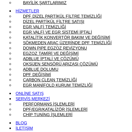
BAYİLİK ŞARTLARIMIZ
HİZMETLER
DPF DİZEL PARTİKÜL FİLTRE TEMİZLİĞİ
DİZEL PARTİKÜL FİLTRE SATIŞI
EGR VALFİ TEMİZLİĞİ
EGR VALFİ VE EGR SİSTEMİ İPTALİ
KATALİTİK KONVERTÖR BAKIM VE DEĞİŞİMİ
SÖKMEDEN ARAÇ ÜZERİNDE DPF TEMİZLİĞİ
DOWN PIPE EGZOZ REVİZYONU
EGZOZ TAMİRİ VE DEĞİŞİMİ
ADBLUE İPTALİ VE ÇÖZÜMÜ
OKSİJEN SENSÖRÜ ARIZASI ÇÖZÜMÜ
ADBLUE DOLUMU
DPF DEĞİŞİMİ
CARBON CLEAN TEMİZLİĞİ
EGR MANİFOLD KURUM TEMİZLİĞİ
ONLİNE SATIŞ
SERVİS MERKEZİ
PERFORMANS İŞLEMLERİ
DPF/EGR/KATALİZÖR İŞLEMLERİ
CHİP TUNİNG İŞLEMLERİ
BLOG
İLETİŞİM