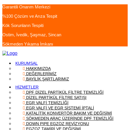
Garantili Onarım Merkezi
%100 Çözüm ve Arıza Tespit
Kök Sorunların Tespiti
Ostim, İvedik, Şaşmaz, Sincan
Sökmeden Yıkama İmkanı
KURUMSAL
HAKKIMIZDA
DEĞERLERİMİZ
BAYİLİK ŞARTLARIMIZ
HİZMETLER
DPF DİZEL PARTİKÜL FİLTRE TEMİZLİĞİ
DİZEL PARTİKÜL FİLTRE SATIŞI
EGR VALFİ TEMİZLİĞİ
EGR VALFİ VE EGR SİSTEMİ İPTALİ
KATALİTİK KONVERTÖR BAKIM VE DEĞİŞİMİ
SÖKMEDEN ARAÇ ÜZERİNDE DPF TEMİZLİĞİ
DOWN PIPE EGZOZ REVİZYONU
EGZOZ TAMİRİ VE DEĞİŞİMİ