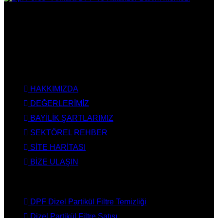
DPF Çözüm Merkezi, Kurumsal DPF Merkezi, EGR İptali,
AdBlue İptali, DPF Değişimi, DPF Arıza Onarım, Katalizör
Değişimi, Katalitik Konvertör Arıza Onarım Merkezi, EGR
Valfi Arıza Onarım, Ankara EGR İptali, Ankara DPF Merkezi,
Ankara Katalizör Fiyatları
KURUMSAL
HAKKIMIZDA
DEĞERLERİMİZ
BAYİLİK ŞARTLARIMIZ
SEKTÖREL REHBER
SİTE HARİTASI
BİZE ULAŞIN
HİZMETLERİMİZ
DPF Dizel Partikül Filtre Temizliği
Dizel Partikül Filtre Satışı