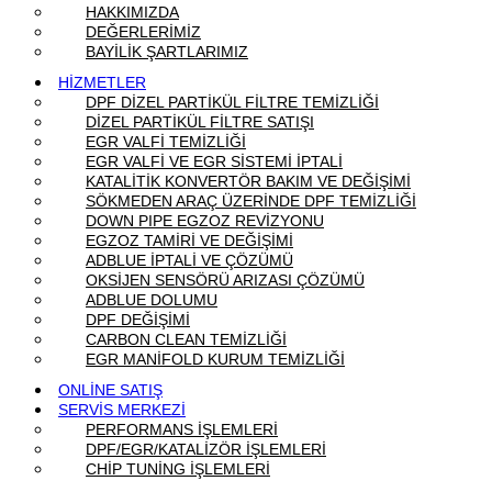
HAKKIMIZDA
DEĞERLERİMİZ
BAYİLİK ŞARTLARIMIZ
HİZMETLER
DPF DİZEL PARTİKÜL FİLTRE TEMİZLİĞİ
DİZEL PARTİKÜL FİLTRE SATIŞI
EGR VALFİ TEMİZLİĞİ
EGR VALFİ VE EGR SİSTEMİ İPTALİ
KATALİTİK KONVERTÖR BAKIM VE DEĞİŞİMİ
SÖKMEDEN ARAÇ ÜZERİNDE DPF TEMİZLİĞİ
DOWN PIPE EGZOZ REVİZYONU
EGZOZ TAMİRİ VE DEĞİŞİMİ
ADBLUE İPTALİ VE ÇÖZÜMÜ
OKSİJEN SENSÖRÜ ARIZASI ÇÖZÜMÜ
ADBLUE DOLUMU
DPF DEĞİŞİMİ
CARBON CLEAN TEMİZLİĞİ
EGR MANİFOLD KURUM TEMİZLİĞİ
ONLİNE SATIŞ
SERVİS MERKEZİ
PERFORMANS İŞLEMLERİ
DPF/EGR/KATALİZÖR İŞLEMLERİ
CHİP TUNİNG İŞLEMLERİ