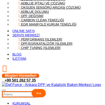
ADBLUE İPTALİ VE ÇÖZÜMÜ
OKSİJEN SENSÖRÜ ARIZASI ÇÖZÜMÜ
ADBLUE DOLUMU
DPF DEĞİŞİMİ
CARBON CLEAN TEMİZLİĞİ
EGR MANİFOLD KURUM TEMİZLİĞİ
ONLİNE SATIŞ
SERVİS MERKEZİ
PERFORMANS İŞLEMLERİ
DPF/EGR/KATALİZÖR İŞLEMLERİ
CHİP TUNİNG İŞLEMLERİ
BLOG
İLETİŞİM
Müşteri Hizmetleri
+90 501 262 57 35
Ara
KURUMSAL