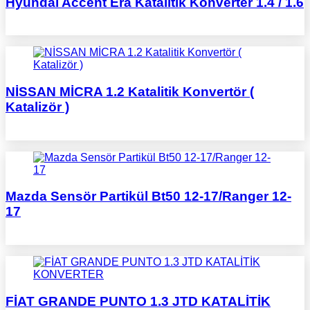
Hyundai Accent Era Katalitik Konverter 1.4 / 1.6
NİSSAN MİCRA 1.2 Katalitik Konvertör (
Katalizör )
Mazda Sensör Partikül Bt50 12-17/Ranger 12-
17
FİAT GRANDE PUNTO 1.3 JTD KATALİTİK