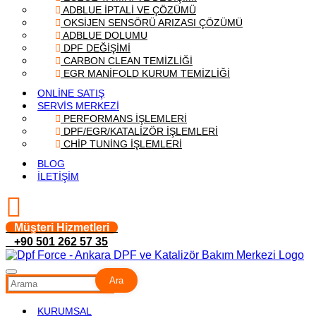
ADBLUE İPTALİ VE ÇÖZÜMÜ
OKSİJEN SENSÖRÜ ARIZASI ÇÖZÜMÜ
ADBLUE DOLUMU
DPF DEĞİŞİMİ
CARBON CLEAN TEMİZLİĞİ
EGR MANİFOLD KURUM TEMİZLİĞİ
ONLİNE SATIŞ
SERVİS MERKEZİ
PERFORMANS İŞLEMLERİ
DPF/EGR/KATALİZÖR İŞLEMLERİ
CHİP TUNİNG İŞLEMLERİ
BLOG
İLETİŞİM
Müşteri Hizmetleri
+90 501 262 57 35
Ara
KURUMSAL