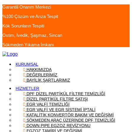
Garantili Onarım Merkezi
%100 Çözüm ve Arıza Tespit
Kök Sorunların Tespiti
Ostim, İvedik, Şaşmaz, Sincan
Sökmeden Yıkama İmkanı
KURUMSAL
HAKKIMIZDA
DEĞERLERİMİZ
BAYİLİK ŞARTLARIMIZ
HİZMETLER
DPF DİZEL PARTİKÜL FİLTRE TEMİZLİĞİ
DİZEL PARTİKÜL FİLTRE SATIŞI
EGR VALFİ TEMİZLİĞİ
EGR VALFİ VE EGR SİSTEMİ İPTALİ
KATALİTİK KONVERTÖR BAKIM VE DEĞİŞİMİ
SÖKMEDEN ARAÇ ÜZERİNDE DPF TEMİZLİĞİ
DOWN PIPE EGZOZ REVİZYONU
EGZOZ TAMİRİ VE DEĞİŞİMİ