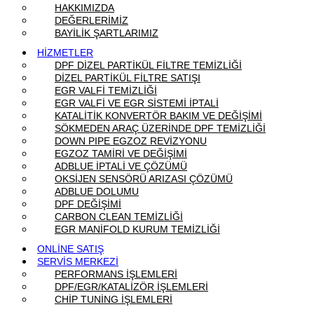
HAKKIMIZDA
DEĞERLERİMİZ
BAYİLİK ŞARTLARIMIZ
HİZMETLER
DPF DİZEL PARTİKÜL FİLTRE TEMİZLİĞİ
DİZEL PARTİKÜL FİLTRE SATIŞI
EGR VALFİ TEMİZLİĞİ
EGR VALFİ VE EGR SİSTEMİ İPTALİ
KATALİTİK KONVERTÖR BAKIM VE DEĞİŞİMİ
SÖKMEDEN ARAÇ ÜZERİNDE DPF TEMİZLİĞİ
DOWN PIPE EGZOZ REVİZYONU
EGZOZ TAMİRİ VE DEĞİŞİMİ
ADBLUE İPTALİ VE ÇÖZÜMÜ
OKSİJEN SENSÖRÜ ARIZASI ÇÖZÜMÜ
ADBLUE DOLUMU
DPF DEĞİŞİMİ
CARBON CLEAN TEMİZLİĞİ
EGR MANİFOLD KURUM TEMİZLİĞİ
ONLİNE SATIŞ
SERVİS MERKEZİ
PERFORMANS İŞLEMLERİ
DPF/EGR/KATALİZÖR İŞLEMLERİ
CHİP TUNİNG İŞLEMLERİ