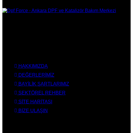
DPF Çözüm Merkezi, Kurumsal DPF Merkezi, EGR İptali,
AdBlue İptali, DPF Değişimi, DPF Arıza Onarım, Katalizör
Değişimi, Katalitik Konvertör Arıza Onarım Merkezi, EGR
Valfi Arıza Onarım, Ankara EGR İptali, Ankara DPF Merkezi,
Ankara Katalizör Fiyatları
KURUMSAL
HAKKIMIZDA
DEĞERLERİMİZ
BAYİLİK ŞARTLARIMIZ
SEKTÖREL REHBER
SİTE HARİTASI
BİZE ULAŞIN
HİZMETLERİMİZ