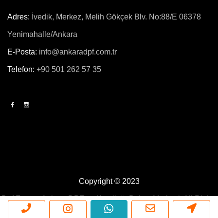
Adres:
İvedik, Merkez, Melih Gökçek Blv. No:88/E 06378
Yenimahalle/Ankara
E-Posta:
info@ankaradpf.com.tr
Telefon:
+90 501 262 57 35
Copyright © 2023
Dpf Force - Ankara DPF ve Katalizör Bakım Merkezi.
All Rights
Reserved. Powered By
Blue Ajans