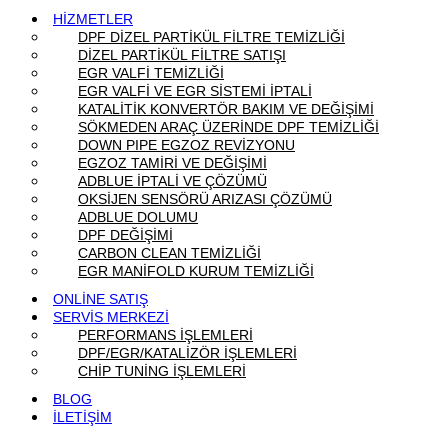
HİZMETLER
DPF DİZEL PARTİKÜL FİLTRE TEMİZLİĞİ
DİZEL PARTİKÜL FİLTRE SATIŞI
EGR VALFİ TEMİZLİĞİ
EGR VALFİ VE EGR SİSTEMİ İPTALİ
KATALİTİK KONVERTÖR BAKIM VE DEĞİŞİMİ
SÖKMEDEN ARAÇ ÜZERİNDE DPF TEMİZLİĞİ
DOWN PIPE EGZOZ REVİZYONU
EGZOZ TAMİRİ VE DEĞİŞİMİ
ADBLUE İPTALİ VE ÇÖZÜMÜ
OKSİJEN SENSÖRÜ ARIZASI ÇÖZÜMÜ
ADBLUE DOLUMU
DPF DEĞİŞİMİ
CARBON CLEAN TEMİZLİĞİ
EGR MANİFOLD KURUM TEMİZLİĞİ
ONLİNE SATIŞ
SERVİS MERKEZİ
PERFORMANS İŞLEMLERİ
DPF/EGR/KATALİZÖR İŞLEMLERİ
CHİP TUNİNG İŞLEMLERİ
BLOG
İLETİŞİM