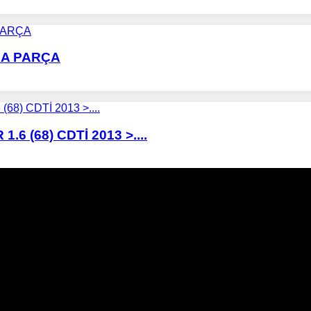
MA PARÇA
6 (68) CDTİ 2013 >....
İptali, DPF Değişimi, DPF Arıza Onarım, Katalizör Değişimi, K
zör Fiyatları