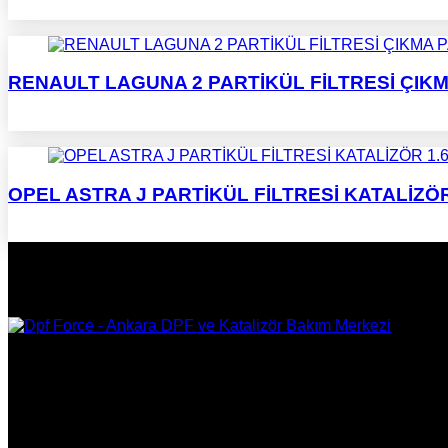
RENAULT LAGUNA 2 PARTİKÜL FİLTRESİ ÇIK
OPEL ASTRA J PARTİKÜL FİLTRESİ KATALİZÖR 1.
DPF Çözüm Merkezi, Kurumsal DPF Merkezi, EGR İptali, AdBlue 
Onarım, Ankara EGR İptali, Ankara DPF Merkezi, Ankara Katali
KURUMSAL