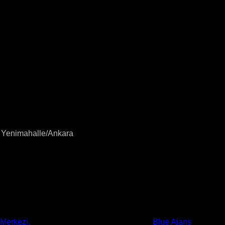
8 Yenimahalle/Ankara
 Merkezi.
All Rights Reserved. Powered By
Blue Ajans