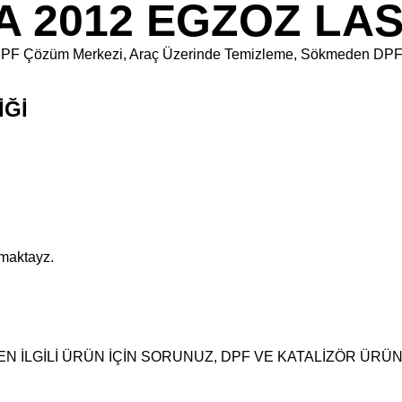
A 2012 EGZOZ LAS
kara DPF Çözüm Merkezi, Araç Üzerinde Temizleme, Sökmeden DP
İĞİ
pmaktayz.
N İLGİLİ ÜRÜN İÇİN SORUNUZ, DPF VE KATALİZÖR ÜRÜ