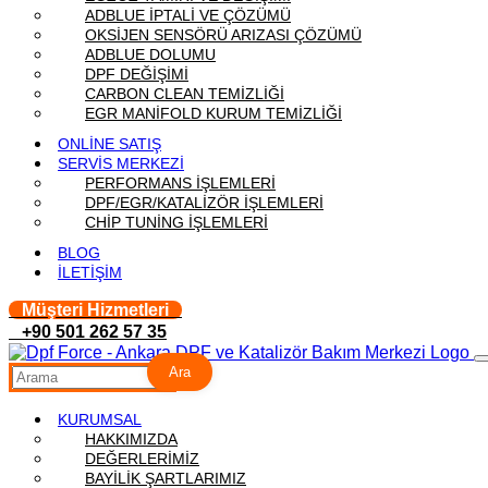
ADBLUE İPTALİ VE ÇÖZÜMÜ
OKSİJEN SENSÖRÜ ARIZASI ÇÖZÜMÜ
ADBLUE DOLUMU
DPF DEĞİŞİMİ
CARBON CLEAN TEMİZLİĞİ
EGR MANİFOLD KURUM TEMİZLİĞİ
ONLİNE SATIŞ
SERVİS MERKEZİ
PERFORMANS İŞLEMLERİ
DPF/EGR/KATALİZÖR İŞLEMLERİ
CHİP TUNİNG İŞLEMLERİ
BLOG
İLETİŞİM
Müşteri Hizmetleri
+90 501 262 57 35
Ara
KURUMSAL
HAKKIMIZDA
DEĞERLERİMİZ
BAYİLİK ŞARTLARIMIZ