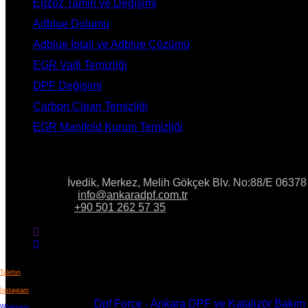
Egzoz Tamiri ve Değişimi
Adblue Dolumu
Adblue İptali ve Adblue Çözümü
EGR Valfi Temizliği
DPF Değişimi
Carbon Clean Temizliği
EGR Manifold Kurum Temizliği
İLETİŞİM
Adres:
İvedik, Merkez, Melih Gökçek Blv. No:88/E 0637
E-Posta:
info@ankaradpf.com.tr
Telefon:
+90 501 262 57 35
Telefon
İnstagram
Copyright © 2023
Dpf Force - Ankara DPF ve Katalizör Bakım
Whatsapp