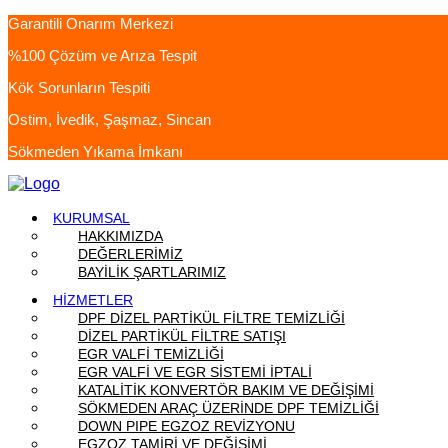
Garantili Onarım Merkezi
%100 Çözüm ve Arıza Tespit
Kök Sorunların Tespiti
Ostim, İvedik, Şaşmaz, Sincan
Sökmeden Yıkama İmkanı
KURUMSAL
HAKKIMIZDA
DEĞERLERİMİZ
BAYİLİK ŞARTLARIMIZ
HİZMETLER
DPF DİZEL PARTİKÜL FİLTRE TEMİZLİĞİ
DİZEL PARTİKÜL FİLTRE SATIŞI
EGR VALFİ TEMİZLİĞİ
EGR VALFİ VE EGR SİSTEMİ İPTALİ
KATALİTİK KONVERTÖR BAKIM VE DEĞİŞİMİ
SÖKMEDEN ARAÇ ÜZERİNDE DPF TEMİZLİĞİ
DOWN PIPE EGZOZ REVİZYONU
EGZOZ TAMİRİ VE DEĞİŞİMİ